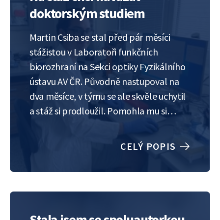
doktorským studiem
Martin Csiba se stal před pár měsíci
stážistou v Laboratoři funkčních
biorozhraní na Sekci optiky Fyzikálního
ústavu AV ČR. Původně nastupoval na
dva měsíce, v týmu se ale skvěle uchytil
a stáž si prodloužil. Pomohla mu si
ujasnit, že chce pokračovat v
doktorském studiu, nejlépe v rámci
CELÝ POPIS
stejného týmu. „Ph.D. studium je
čtyřletý závazek, takže…
Stala jsem se spoluautorkou