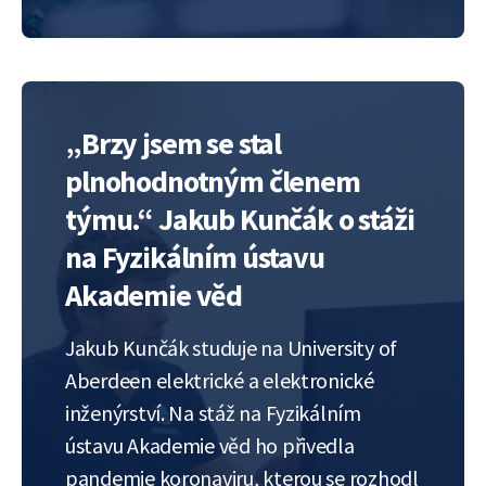
mitochondrie uvnitř buněk) Pro druhou
studentku ze Španělska, Igone
Onaindiu, je skvělou zkušeností možnost
pracovat s živými buňkami, se kterými
nikdy dříve nepracovala. Igone přijela…
„Brzy jsem se stal
plnohodnotným členem
týmu.“ Jakub Kunčák o stáži
na Fyzikálním ústavu
Akademie věd
Jakub Kunčák studuje na University of
Aberdeen elektrické a elektronické
inženýrství. Na stáž na Fyzikálním
ústavu Akademie věd ho přivedla
pandemie koronaviru, kterou se rozhodl