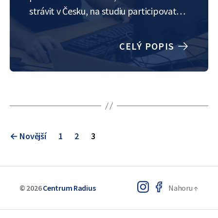
strávit v Česku, na studiu participovat
online a volný čas vyplnit získáním
pracovních zkušeností. Kromě FZÚ
CELÝ POPIS
zvažoval také možnost nastoupit na
praxi do soukromého sektoru. Zde ho
ale kromě zázemí prestižní…
Stránkování
←
Novější
1
2
3
příspěvků
© 2026
Centrum Radius
Nahoru
↑