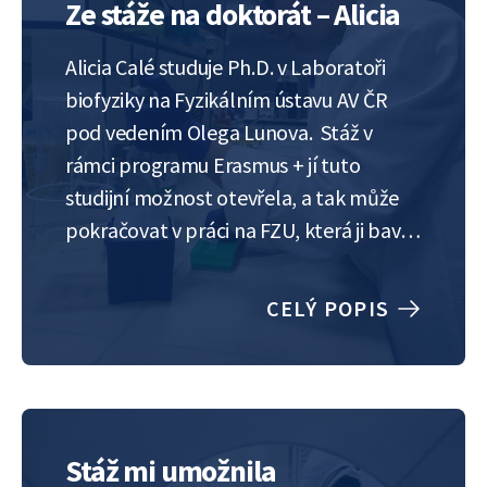
Ze stáže na doktorát – Alicia
Alicia Calé studuje Ph.D. v Laboratoři
biofyziky na Fyzikálním ústavu AV ČR
pod vedením Olega Lunova. Stáž v
rámci programu Erasmus + jí tuto
studijní možnost otevřela, a tak může
pokračovat v práci na FZU, která ji baví.
Jaký doktorský program studuješ a proč
sis ho vybrala? Téma mého
CELÝ POPIS
doktorského studia je Mechanická
regulace metabolismu rakovinných…
Stáž mi umožnila