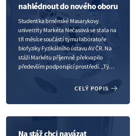
nahlédnout do nového oboru
Studentka brněnské Masarykovy
univerzity Markéta Nečasová se stala na
tři měsíce součástí týmu laboratoře
biofyziky Fyzikálního ústavu AV ČR. Na
stáži Markétu příjemně překvapilo
především podporující prostředí. „Tým
mě po celou dobu stáže podporoval,
oproti mým dřívějším zkušenostem je
CELÝ POPIS
na Fyzikálním ústavu velmi vstřícné a
podporující prostředí, což se mi líbí.
Kdykoli jsem něco nevěděla,…
Na stáž chci navázat