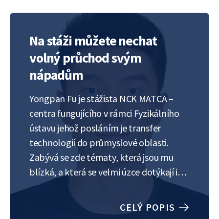
hodně…
Na stáži můžete nechat
volný průchod svým
nápadům
Yongpan Fu je stážista NCK MATCA –
centra fungujícího v rámci Fyzikálního
ústavu jehož posláním je transfer
technologií do průmyslové oblasti.
Zabývá se zde tématy, která jsou mu
blízká, a která se velmi úzce dotýkají i
jeho studia na pražském ČVUT – AI,
machine learning a data maitenance. Co
CELÝ POPIS
vám stáž v Centru Radius dává? Jak…