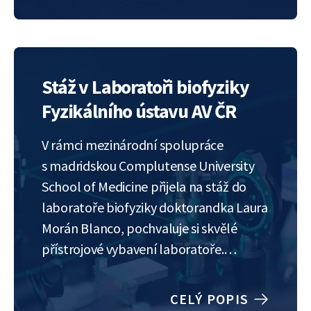
Stáž v Laboratoři biofyziky
Fyzikálního ústavu AV ČR
V rámci mezinárodní spolupráce
s madridskou Complutense University
School of Medicine přijela na stáž do
laboratoře biofyziky doktorandka Laura
Morán Blanco, pochvaluje si skvělé
přístrojové vybavení laboratoře.
Především konfokální mikroskop, díky
kterému může vidět jednotlivé
CELÝ POPIS