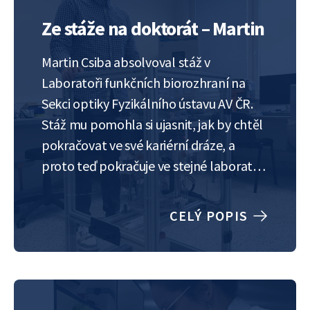
Ze stáže na doktorát – Martin
Martin Csiba absolvoval stáž v
Laboratoři funkčních biorozhraní na
Sekci optiky Fyzikálního ústavu AV ČR.
Stáž mu pomohla si ujasnit, jak by chtěl
pokračovat ve své kariérní dráze, a
proto teď pokračuje ve stejné laboratoři
Ph.D. studiem. „Měl jsem trochu obavy,
kvůli tomu, že se budu stěhovat do
CELÝ POPIS
Prahy a že půjdu vlastně do něčeho…