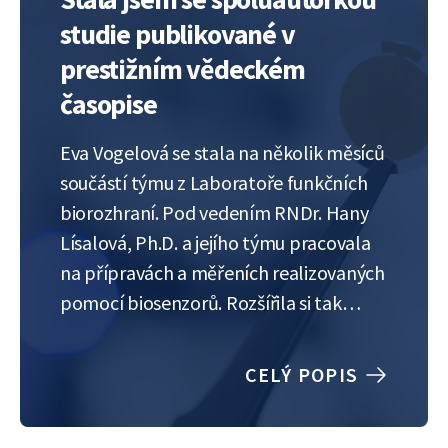
studie publikované v
prestižním vědeckém
časopise
Eva Vogelová se stala na několik měsíců
součástí týmu z Laboratoře funkčních
biorozhraní. Pod vedením RNDr. Hany
Lísalová, Ph.D. a jejího týmu pracovala
na přípravách a měřeních realizovaných
pomocí biosenzorů. Rozšířila si tak
znalosti nabyté při studiu na vysoké
škole a zjistila, že její obor má daleko
CELÝ POPIS
větší přesah, než si původně myslela. O
průběhu…