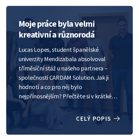
Moje práce byla velmi
kreativní a různorodá
Lucas Lopes, student španělské
univerzity Mendizabala absolvoval
tříměsíční stáž u našeho partnera –
společnosti CARDAM Solution. Jak ji
hodnotí a co pro něj bylo
nejpřínosnějším? Přečtěte si v krátkém
rozhovoru. Co pro tebe bylo na stáži
nejlepší? Překvapila tě něčím? Stáž
CELÝ POPIS
byla opravdu skvělá, od kolegů jsem se
naučil spoustu nových věcí. Práce byla