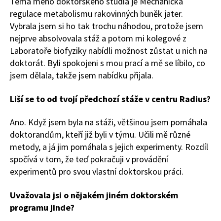
Téma mého doktorského studia je Mechanická
regulace metabolismu rakovinných buněk jater.
Vybrala jsem si ho tak trochu náhodou, protože jsem
nejprve absolvovala stáž a potom mi kolegové z
Laboratoře biofyziky nabídli možnost zůstat u nich na
doktorát. Byli spokojeni s mou prací a mě se líbilo, co
jsem dělala, takže jsem nabídku přijala.
Liší se to od tvojí předchozí stáže v centru Radius?
Ano. Když jsem byla na stáži, většinou jsem pomáhala
doktorandům, kteří již byli v týmu. Učili mě různé
metody, a já jim pomáhala s jejich experimenty. Rozdíl
spočívá v tom, že teď pokračuji v provádění
experimentů pro svou vlastní doktorskou práci.
Uvažovala jsi o nějakém jiném doktorském
programu jinde?