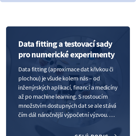
Data fitting a testovací sady
pro numerické experimenty
Data fitting (aproximace dat křivkou či
plochou) je všude kolem nás – od
inženýrských aplikací, financí a medicíny
až po machine learning. S rostoucím
množstvím dostupných dat se ale stává
čím dál náročnější výpočetní výzvou. A
právě tady přichází na řadu numerická
analýza, která hledá stále nové