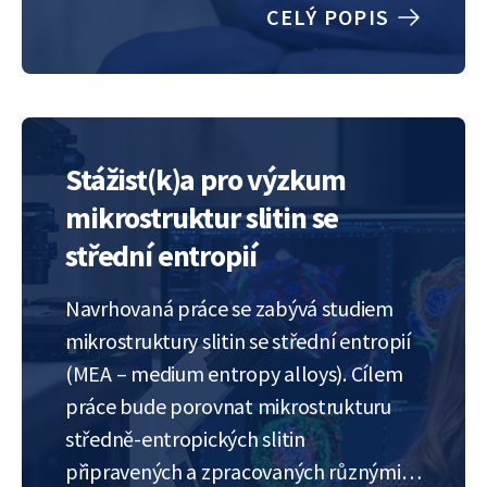
procesy, které se spouštějí jejich
CELÝ POPIS
ozářením. Jedním ze zkoumaných
systémů jsou scintiliátory, což jsou
materiály převádějící vlnovou délku…
Stážist(k)a pro výzkum
mikrostruktur slitin se
střední entropií
Navrhovaná práce se zabývá studiem
mikrostruktury slitin se střední entropií
(MEA – medium entropy alloys). Cílem
práce bude porovnat mikrostrukturu
středně-entropických slitin
připravených a zpracovaných různými