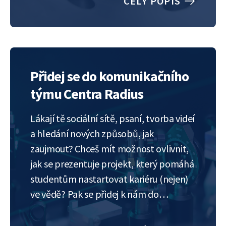
CELÝ POPIS
algoritmy a metody, jak takové úlohy
zvládnout. Mnoho…
Přidej se do komunikačního
týmu Centra Radius
Lákají tě sociální sítě, psaní, tvorba videí
a hledání nových způsobů, jak
zaujmout? Chceš mít možnost ovlivnit,
jak se prezentuje projekt, který pomáhá
studentům nastartovat kariéru (nejen)
ve vědě? Pak se přidej k nám do
komunikačního týmu Centra Radius ve
Fyzikálním ústavu Akademie věd ČR.