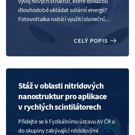
vývoj nových struktur, které dokážou
dlouhodobě ukládat solární energii?
Fotovoltaika nabízí využití sluneční
energie, kterou je nutné využít v rozmezí
hodin, maximálně dnů. V naší laboratoři
CELÝ POPIS
však vyvíjíme nitridové heterostruktury,
které budou sloužit jako
fotokatalyzátor pro rozklad vody a
generaci vodíku s využitím pouze…
Stáž v oblasti nitridových
nanostruktur pro aplikace
v rychlých scintilátorech
Přidejte se k Fyzikálnímu ústavu AV ČR a
do skupiny zabývající nitridovými