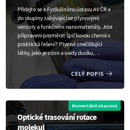
Přidejte se k Fyzikálnímu ústavu AV ČR a
do skupiny zabývající se plynovými
senzory a funkčními nanomateriály. Jste
připraveni proměnit špičkovou chemii v
praktická řešení? Plynné znečišťující
látky, jako je ozon a oxidy dusíku,
představují skrytou hrozbu pro naši
planetu i naše zdraví, ale současné
CELÝ POPIS
detekční technologie nestačí držet
krok. Naším posláním je tuto mezeru…
Momentálně obsazená
Optické trasování rotace
molekul