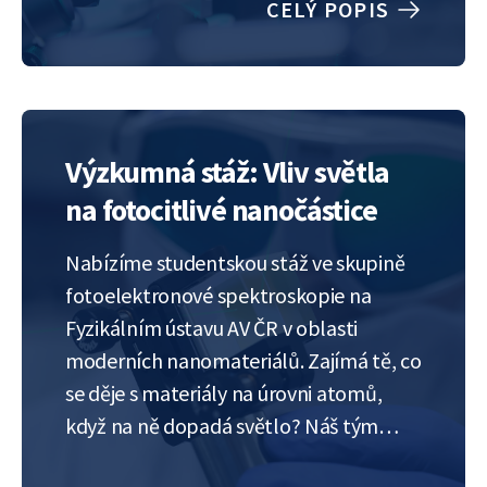
CELÝ POPIS
Hledáme někoho, kdo rád přichází s
vlastními nápady a nebojí se…
Výzkumná stáž: Vliv světla
na fotocitlivé nanočástice
Nabízíme studentskou stáž ve skupině
fotoelektronové spektroskopie na
Fyzikálním ústavu AV ČR v oblasti
moderních nanomateriálů. Zajímá tě, co
se děje s materiály na úrovni atomů,
když na ně dopadá světlo? Náš tým
zkoumá fotocitlivé nanomateriály a