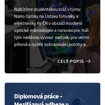
Nabízíme studentskou stáž v týmu
Nano Optiky na Ústavu fotoniky a
elektroniky AV ČR v oblasti moderní
optické mikroskopie a nanoskopie. Náš
tým nedávno vyvinul metodu pro velmi
přesné a rychlé zobrazování polohy a
rotace nanoskopických objektů, slibující
prohloubení znalostí o klíčových
CELÝ POPIS
biologických molekulárních procesech,
např. práci enzymů pro přepis nebo
opravu DNA. Pro tento…
Diplomová práce –
Mezifázová adheze v