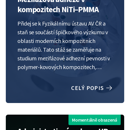
kompozitech NiTi–PMMA
Přidej se k Fyzikálnímu ústavu AV ČR a
staň se součástí špičkového výzkumu v
oblasti moderních kompozitních
materiálů. Tato stáž se zaměřuje na
studium mezifázové adhezní pevnosti v
polymer-kovových kompozitech,
konkrétně v systémech PMMA
vyztužených NiTi. Budeš zkoumat, jak
CELÝ POPIS
laserem texturované povrchové vzory
ovlivňují adhezi na rozhraní a jak tyto
úpravy ovlivňují mechanické a funkční…
Momentálně obsazená