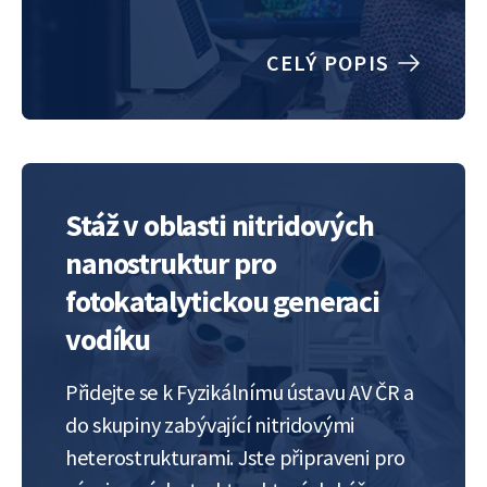
metodami a porovnat ji s konvenčními
slitinami obsahujícími omezený počet
CELÝ POPIS
prvků jako i s vysokoentropickými
slitinami. Využity budou techniky
optické (LOM) a skenovací elektronové
mikroskopie (SEM), okrajově
rentgenové difrakce…
Stáž v oblasti nitridových
nanostruktur pro
fotokatalytickou generaci
vodíku
Přidejte se k Fyzikálnímu ústavu AV ČR a
do skupiny zabývající nitridovými
heterostrukturami. Jste připraveni pro