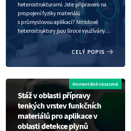
heterostrukturami. Jste připraveni na
propojení fyziky materiálů
s průmyslovou aplikací? Nitridové
heterostruktury jsou široce využívány
v prakticky každém LED osvětlení.
V naší laboratoři však vyvíjíme nitridové
CELÝ POPIS
heterostruktury, které budou sloužit
jako superrychlé scintilátory. Tyto
struktury jsou potřebné pro novou
generaci elektronových mikroskopů, ale
Momentálně obsazená
i pro TOF PET zařízení…
Stáž v oblasti přípravy
tenkých vrstev funkčních
materiálů pro aplikace v
oblasti detekce plynů