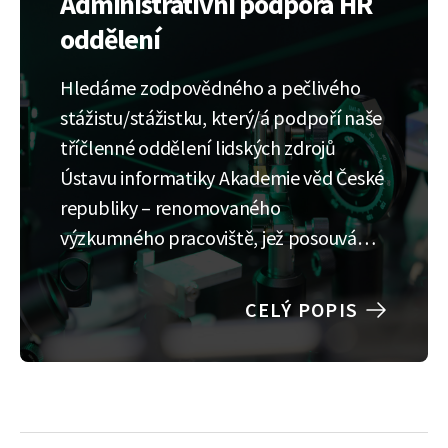
Administrativní podpora HR
oddělení
Hledáme zodpovědného a pečlivého
stážistu/stážistku, který/á podpoří naše
tříčlenné oddělení lidských zdrojů
Ústavu informatiky Akademie věd České
republiky – renomovaného
výzkumného pracoviště, jež posouvá
hranice inovací v oblasti informačních
technologií. Stážista/ka bude úzce
CELÝ POPIS
spolupracovat s HR generalistkami a
mzdovou účetní, přičemž náplní
jeho/její role bude především
digitalizace osobních složek
zaměstnanců a administrativní