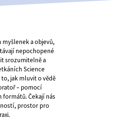
h myšlenek a objevů,
stávají nepochopené
it srozumitelně a
setkáních Science
o, jak mluvit o vědě
boratoř – pomocí
h formátů. Čekají nás
ností, prostor pro
axi.