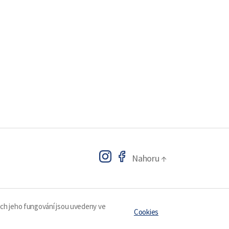
Nahoru
↑
ech jeho fungování jsou uvedeny ve
Cookies