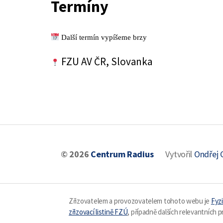
Termíny
Další termín vypíšeme brzy
FZU AV ČR, Slovanka
© 2026
Centrum Radius
Vytvořil
Ondřej 
Zřizovatelem a provozovatelem tohoto webu je
Fyzi
zřizovací listině FZÚ
, případně dalších relevantních