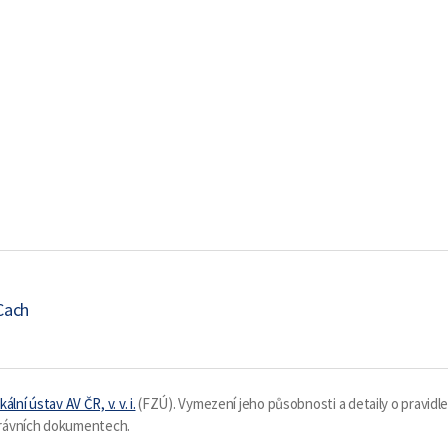
Cach
kální ústav AV ČR, v. v. i.
(FZÚ). Vymezení jeho působnosti a detaily o pravidl
 právních dokumentech.