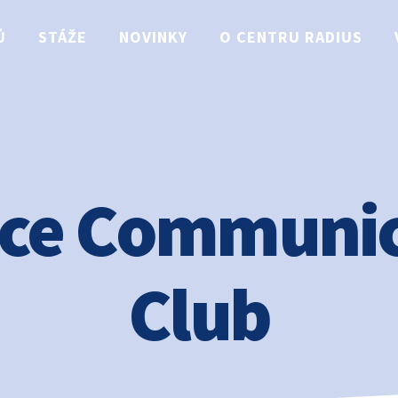
Ů
STÁŽE
NOVINKY
O CENTRU RADIUS
nce Communic
Club