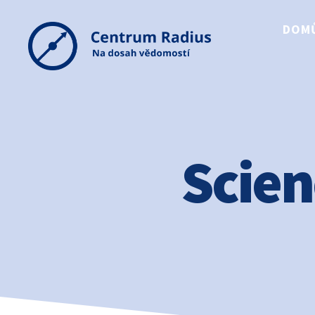
DOM
Scie