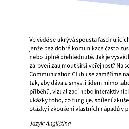
Ve vědě se ukrývá spousta fascinujícíc
jenže bez dobré komunikace často zů
nebo úplně přehlédnuté. Jak je vysvětl
zároveň zaujmout širší veřejnost? Na 
Communication Clubu se zaměříme na t
tak, aby dávala smysl i lidem mimo la
příběhů, vizualizací nebo interaktivníc
ukázky toho, co funguje, sdílení zkuše
otázky i zkoušení vlastních nápadů v pr
Jazyk: Angličtina