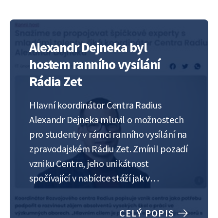
vědecké výsledky…
Alexandr Dejneka byl
hostem ranního vysílání
Rádia Zet
Hlavní koordinátor Centra Radius
Alexandr Dejneka mluvil o možnostech
pro studenty v rámci ranního vysílání na
zpravodajském Rádiu Zet. Zmínil pozadí
vzniku Centra, jeho unikátnost
spočívající v nabídce stáží jak v
akademickém, tak i průmyslovém
sektoru včetně například možností
CELÝ POPIS