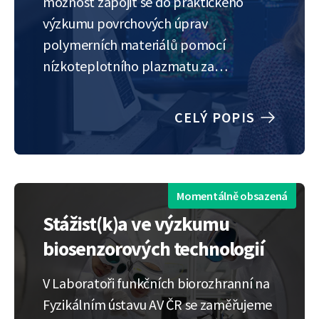
možnost zapojit se do praktického
výzkumu povrchových úprav
polymerních materiálů pomocí
nízkoteplotního plazmatu za
atmosférického tlaku. Plazmová
úprava, například pro tisk, laminaci
CELÝ POPIS
nebo tvorbu povlaků, je moderní a
ekologickou alternativou tradičních
chemických metod například v
elektronice, potravinářství nebo
Momentálně obsazená
medicíně. V rámci stáže bude student…
Stážist(k)a ve výzkumu
biosenzorových technologií
V Laboratoři funkčních biorozhranní na
Fyzikálním ústavu AV ČR se zaměřujeme