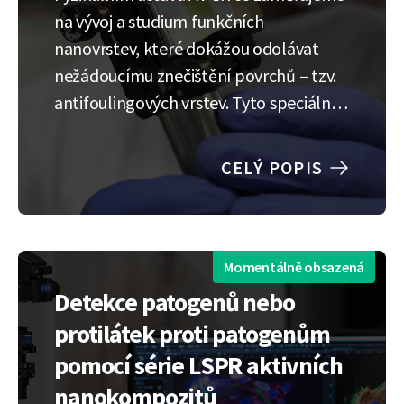
na vývoj a studium funkčních
nanovrstev, které dokážou odolávat
nežádoucímu znečištění povrchů – tzv.
antifoulingových vrstev. Tyto speciální
povrchy nacházejí široké uplatnění v
medicíně, biosenzorech i průmyslu.
CELÝ POPIS
Naším cílem je pochopit a ovládnout
procesy, které umožňují upravit povrch
tak, aby měl přesně ty vlastnosti,…
Momentálně obsazená
Detekce patogenů nebo
protilátek proti patogenům
pomocí série LSPR aktivních
nanokompozitů