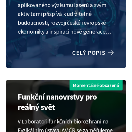
aplikovaného výzkumu laserů a svými
aktivitami přispívá k udržitelné
budoucnosti, rozvoji české i evropské
ekonomiky a inspiraci nové generace
vědců, inženýrů a inovátorů. Tato stáž
nabízí studujícím příležitost zapojit se
CELÝ POPIS
do výzkumu špičkových laserových
technologií zaměřených na tvorbu
struktur s biofunkčními vlastnostmi.
Pomocí nejmodernějších…
Momentálně obsazená
Funkční nanovrstvy pro
reálný svět
V Laboratoři funkčních biorozhraní na
Fyzikálním ústavu AV ČR se zaměřujeme