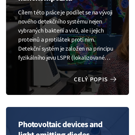
Cílem této práce je podílet se na vývoji
nového detekčního systému nejen
vybraných bakterií a virů, ale i jejich
proteinů a protilátek proti nim.
Detekční systém je založen na principu
fyzikálního jevu LSPR (lokalizované
povrchové plazmonické rezonanci), kdy
po navázání
CELÝ POPIS
patogena/proteinu/protilátky na LSPR
senzor obsahující kovové nanočástice
(stříbro, měď…) dojde ke změně
optických a elektrických…
Photovoltaic devices and
light emitting diodes