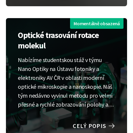
krok. Naším posláním je tuto mezeru…
Momentálně obsazená
Optické trasování rotace
molekul
Nabízíme studentskou stáž v týmu
Nano Optiky na Ústavu fotoniky a
elektroniky AV ČR v oblasti moderní
optické mikroskopie a nanoskopie. Náš
tým nedávno vyvinul metodu pro velmi
přesné a rychlé zobrazování polohy a
rotace nanoskopických objektů, slibující
prohloubení znalostí o klíčových
CELÝ POPIS
biologických molekulárních procesech,