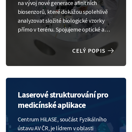
na vývoj nové generace afinitních
biosenzorů, které dokážou spolehlivě
analyzovat složité biologické vzorky
přímo v terénu. Spojujeme optické a
piezoelektrické detekční systémy s
nejnovějšími přístupy v mikrofluidice a
CELÝ POPIS
aditivní výrobě, abychom vytvářeli
chytrá, přenosná a citlivá řešení pro
reálné aplikace. Co bude náplní
stáže?…
Laserové strukturování pro
medicínské aplikace
Centrum HiLASE, součást Fyzikálního
ústavu AV ČR, je lídrem v oblasti