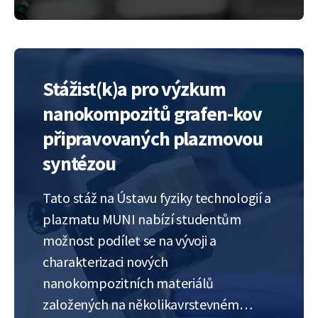
např. práci enzymů pro přepis nebo
opravu DNA. Pro tento…
Stážist(k)a pro výzkum
nanokompozitů grafen-kov
připravovaných plazmovou
syntézou
Tato stáž na Ústavu fyziky technologií a
plazmatu MUNI nabízí studentům
možnost podílet se na vývoji a
charakterizaci nových
nanokompozitních materiálů
založených na několikavrstevném