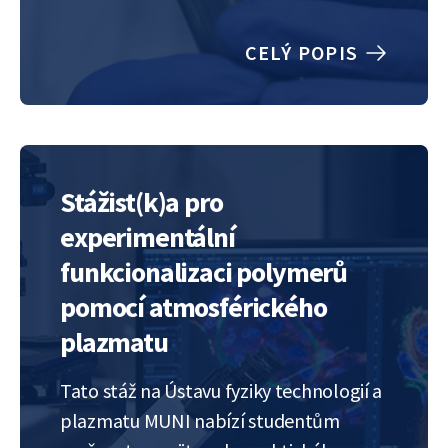
grafenu a kovových nanočástic. Tyto
nanokompozity budou připravovány
CELÝ POPIS
v jednom kroku pomocí syntézy v
plynné fázi mikrovlnným plazmatem za
atmosférického tlaku. Mezi výjimečné
vlastnosti těchto nanokompozitů patří
například zvýšenou tepelná a elektrická
Stážist(k)a pro
vodivost…
experimentální
funkcionalizaci polymerů
pomocí atmosférického
plazmatu
Tato stáž na Ústavu fyziky technologií a
plazmatu MUNI nabízí studentům