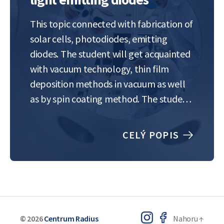
This topic connected with fabrication of
solar cells, photodiodes, emitting
diodes. The student will get acquainted
with vacuum technology, thin film
deposition methods in vacuum as well
as by spin coating method. The student
will start to work with vacuum setups
for thin film deposition. As a result of
CELÝ POPIS
the work, a device (photodiode or…
© 2026
Centrum Radius
Nahoru
↑