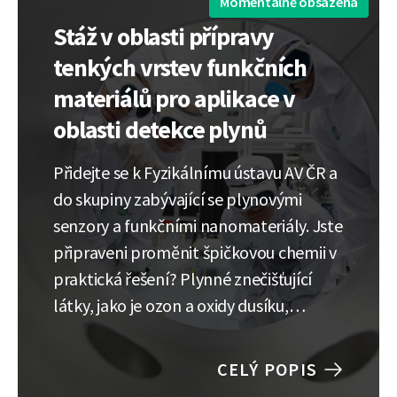
Momentálně obsazená
Stáž v oblasti přípravy
tenkých vrstev funkčních
materiálů pro aplikace v
oblasti detekce plynů
Přidejte se k Fyzikálnímu ústavu AV ČR a
do skupiny zabývající se plynovými
senzory a funkčními nanomateriály. Jste
připraveni proměnit špičkovou chemii v
praktická řešení? Plynné znečišťující
látky, jako je ozon a oxidy dusíku,
představují skrytou hrozbu pro naši
planetu i naše zdraví, ale současné
CELÝ POPIS
detekční technologie nestačí držet