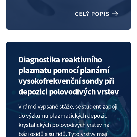
pulsed magnetron sputtering with an
additional high-frequency inductively
CELÝ POPIS
coupled plasma operating in resonance
with the electron cyclotron wave.…
Diagnostika reaktivního
plazmatu pomocí planární
vysokofrekvenční sondy při
depozici polovodivých vrstev
V rámci vypsané stáže, se student zapojí
do výzkumu plazmatických depozic
krystalických polovodivých vrstev na
bázi oxidů a sulfidů. Tyto vrstvy mají