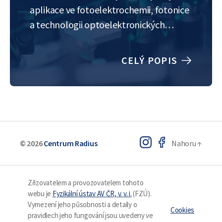
aplikace ve fotoelektrochemii, fotonice
a technologii optoelektronických
senzorů. Pro depozice polovodivých
vrstev je použita metoda reaktivního
CELÝ POPIS
pulzního magnetronového naprašování
s přídavným vysokofrekvenčním
induktivně vázaným plazmatem
pracující v rezonanci elektronové
cyklotronové vlny. Klíčovým úkolem…
© 2026
Centrum Radius
Nahoru
↑
Zřizovatelem a provozovatelem tohoto
webu je
Fyzikální ústav AV ČR, v. v. i.
(FZÚ).
Vymezení jeho působnosti a detaily o
Cookies
pravidlech jeho fungování jsou uvedeny ve