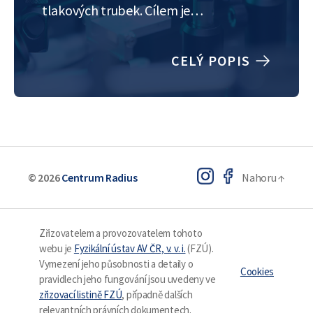
tlakových trubek. Cílem je
experimentálně sledovat a
vyhodnocovat mechanismus pomalého
CELÝ POPIS
růstu trhliny v různých typech vzorků.
Zatímco u kovů jsou metody dobře
rozvinuté, u polymerů je problematika
stále otevřená. Během stáže se
student/ka…
© 2026
Centrum Radius
Nahoru
↑
Zřizovatelem a provozovatelem tohoto
webu je
Fyzikální ústav AV ČR, v. v. i.
(FZÚ).
Vymezení jeho působnosti a detaily o
Cookies
pravidlech jeho fungování jsou uvedeny ve
zřizovací listině FZÚ
, případně dalších
relevantních právních dokumentech.