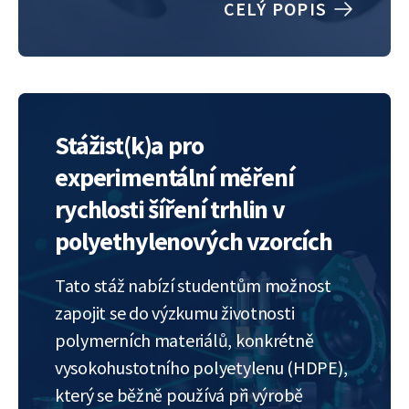
CELÝ POPIS
growth in different types of samples.
While methods are well developed
for…
Stážist(k)a pro
experimentální měření
rychlosti šíření trhlin v
polyethylenových vzorcích
Tato stáž nabízí studentům možnost
zapojit se do výzkumu životnosti
polymerních materiálů, konkrétně
vysokohustotního polyetylenu (HDPE),
který se běžně používá při výrobě