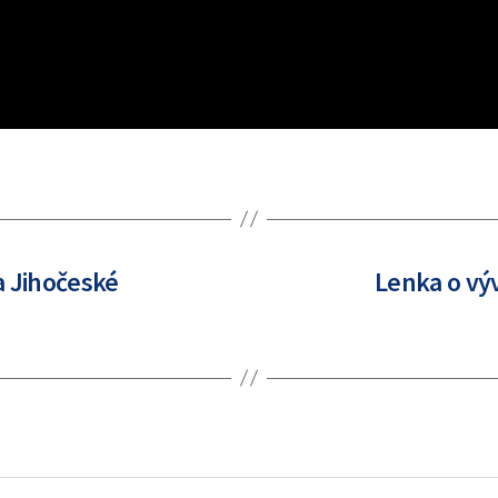
a Jihočeské
Lenka o výv