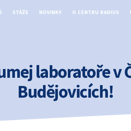
Ů
STÁŽE
NOVINKY
O CENTRU RADIUS
umej laboratoře v 
Budějovicích!