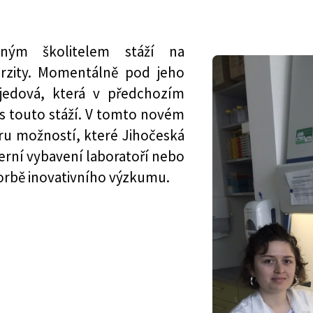
eným školitelem stáží na
erzity. Momentálně pod jeho
jedová, která v předchozím
 s touto stáží. V tomto novém
ru možností, které Jihočeská
derní vybavení laboratoří nebo
orbě inovativního výzkumu.