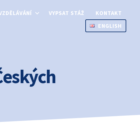
VZDĚLÁVÁNÍ
VYPSAT STÁŽ
KONTAKT
ENGLISH
Českých