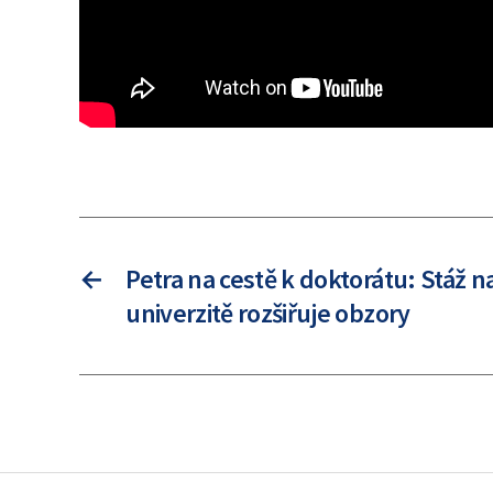
←
Petra na cestě k doktorátu: Stáž n
univerzitě rozšiřuje obzory