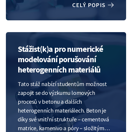
development of microcracks. This topic
CELÝ POPIS
is primarily concerned with the
experimental determination of the
fatigue life of construction materials,
particularly…
Stážist(k)a pro numerické
modelování porušování
heterogenních materiálů
Tato stáž nabízí studentům možnost
zapojit se do výzkumu lomových
procesů v betonu a dalších
heterogenních materiálech. Beton je
díky své vnitřní struktuře – cementová
matrice, kamenivo a póry – složitým