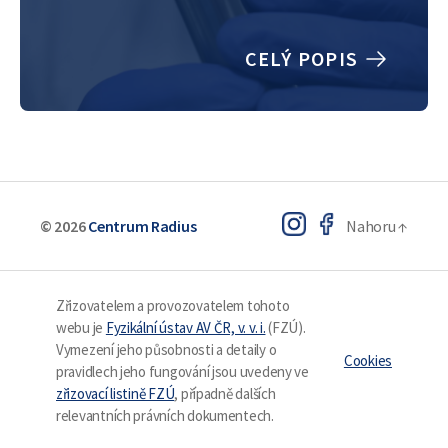
materiálem, u kterého se porušení
často rozvíjí na rozhraní cementová
CELÝ POPIS
pasta/kamenivo. Student/ka bude
pracovat na 2D/3D numerickém
modelování tohoto procesu s využitím
kohezivních prvků…
© 2026
Centrum Radius
Nahoru
↑
Zřizovatelem a provozovatelem tohoto
webu je
Fyzikální ústav AV ČR, v. v. i.
(FZÚ).
Vymezení jeho působnosti a detaily o
Cookies
pravidlech jeho fungování jsou uvedeny ve
zřizovací listině FZÚ
, případně dalších
relevantních právních dokumentech.