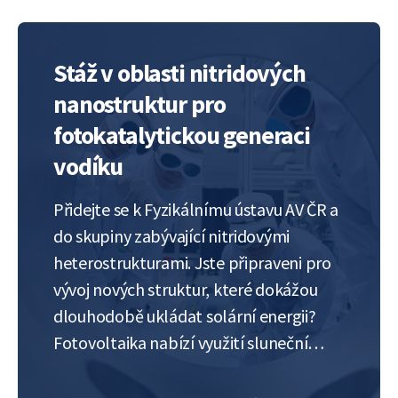
Stáž v oblasti nitridových
nanostruktur pro
fotokatalytickou generaci
vodíku
Přidejte se k Fyzikálnímu ústavu AV ČR a
do skupiny zabývající nitridovými
heterostrukturami. Jste připraveni pro
vývoj nových struktur, které dokážou
dlouhodobě ukládat solární energii?
Fotovoltaika nabízí využití sluneční
energie, kterou je nutné využít v rozmezí
hodin, maximálně dnů. V naší laboratoři