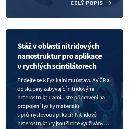
CELÝ POPIS
však vyvíjíme nitridové heterostruktury,
které budou sloužit jako
fotokatalyzátor pro rozklad vody a
generaci vodíku s využitím pouze…
Stáž v oblasti nitridových
nanostruktur pro aplikace
v rychlých scintilátorech
Přidejte se k Fyzikálnímu ústavu AV ČR a
do skupiny zabývající nitridovými
heterostrukturami. Jste připraveni na
propojení fyziky materiálů
s průmyslovou aplikací? Nitridové
heterostruktury jsou široce využívány