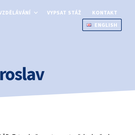
VZDĚLÁVÁNÍ
VYPSAT STÁŽ
KONTAKT
ENGLISH
aroslav