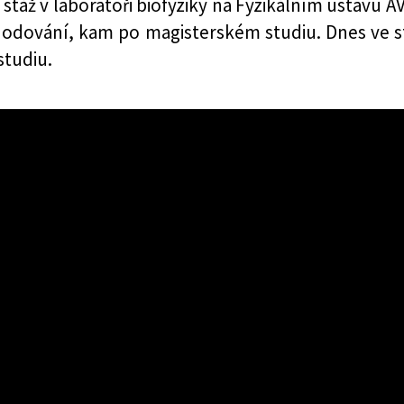
s stáž v laboratoři biofyziky na Fyzikálním ústavu 
hodování, kam po magisterském studiu. Dnes ve
studiu.