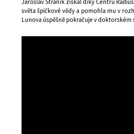
Jaroslav Straník získal díky Centru Radiu
světa špičkové vědy a pomohla mu v roz
Lunova úspěšně pokračuje v doktorském 