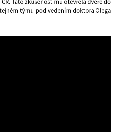
AV ČR. Tato zkušenost mu otevřela dveře do
 stejném týmu pod vedením doktora Olega