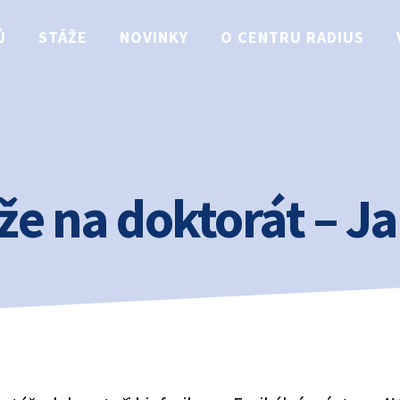
Ů
STÁŽE
NOVINKY
O CENTRU RADIUS
že na doktorát – J