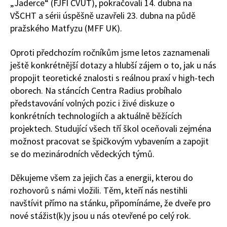
„Jaderce“ (FJFI ČVUT), pokračovali 14. dubna na
VŠCHT a sérii úspěšně uzavřeli 23. dubna na půdě
pražského Matfyzu (MFF UK).
Oproti předchozím ročníkům jsme letos zaznamenali
ještě konkrétnější dotazy a hlubší zájem o to, jak u nás
propojit teoretické znalosti s reálnou praxí v high-tech
oborech. Na stáncích Centra Radius probíhalo
představování volných pozic i živé diskuze o
konkrétních technologiích a aktuálně běžících
projektech. Studující všech tří škol oceňovali zejména
možnost pracovat se špičkovým vybavením a zapojit
se do mezinárodních vědeckých týmů.
Děkujeme všem za jejich čas a energii, kterou do
rozhovorů s námi vložili. Těm, kteří nás nestihli
navštívit přímo na stánku, připomínáme, že dveře pro
nové stážist(k)y jsou u nás otevřené po celý rok.