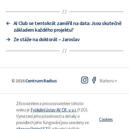
←
AI Club se tentokrát zaměřil na data: Jsou skutečně
základem každého projektu?
→
Ze stáže na doktorát – Jaroslav
© 2026
Centrum Radius
Nahoru
↑
Zřizovatelem a provozovatelem tohoto
webu je
Fyzikální ústav AV ČR, v. v. i.
(FZÚ).
Vymezení jeho působnosti a detaily o
Cookies
pravidlech jeho fungování jsou uvedeny ve
zřizovací listině FZÚ
, případně dalších