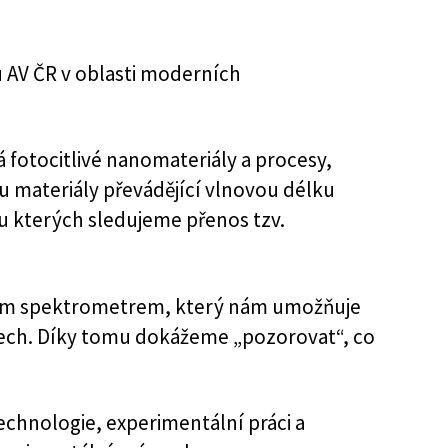
 AV ČR v oblasti moderních
 fotocitlivé nanomateriály a procesy,
ou materiály převádějící vlnovou délku
u kterých sledujeme přenos tzv.
vým spektrometrem, který nám umožňuje
lech. Díky tomu dokážeme „pozorovat“, co
echnologie, experimentální práci a