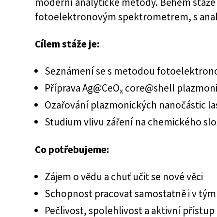
moderní analytické metody. Během stáže s
fotoelektronovým spektrometrem, s anal
Cílem stáže je:
Seznámení se s metodou fotoelektron
Příprava Ag@CeO
core@shell plazmoni
x
Ozařování plazmonických nanočástic las
Studium vlivu záření na chemického slo
Co potřebujeme:
Zájem o vědu a chuť učit se nové věci
Schopnost pracovat samostatně i v tý
Pečlivost, spolehlivost a aktivní přístup