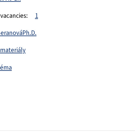
 vacancies:
1
BeranováPh.D.
materiály
 téma