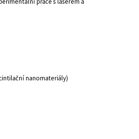
erimentální práce s laserem a
cintilační nanomateriály)