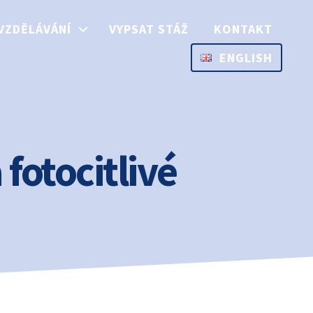
VZDĚLÁVÁNÍ
VYPSAT STÁŽ
KONTAKT
ENGLISH
fotocitlivé