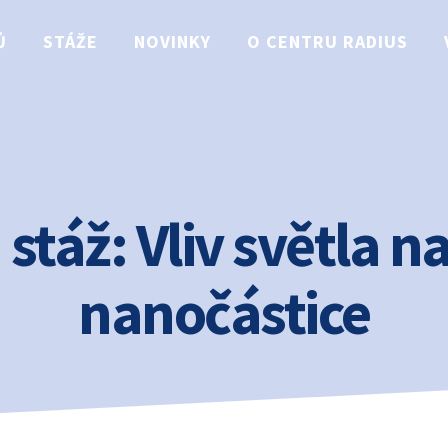
Ů
STÁŽE
NOVINKY
O CENTRU RADIUS
táž: Vliv světla na 
nanočástice