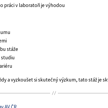
o práci v laboratoři je výhodou
zkumu
iemi
bu stáže
 studiu
ariéru
 a vyzkoušet si skutečný výzkum, tato stáž je skvě
av AV ČR