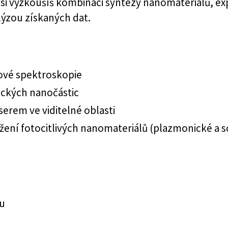
i vyzkoušíš kombinaci syntézy nanomateriálů, exp
ýzou získaných dat.
ové spektroskopie
ckých nanočástic
erem ve viditelné oblasti
žení fotocitlivých nanomateriálů (plazmonické a s
mu