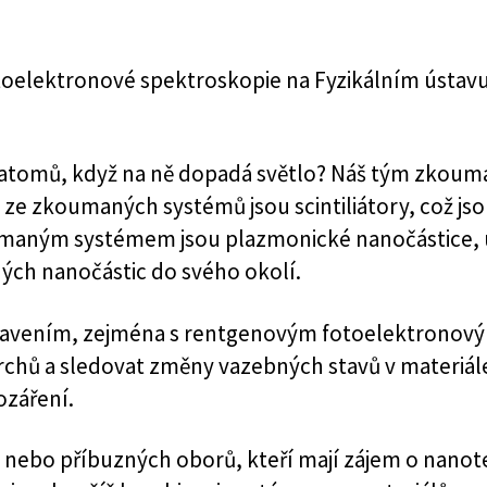
toelektronové spektroskopie na Fyzikálním ústavu
ni atomů, když na ně dopadá světlo? Náš tým zkoumá
m ze zkoumaných systémů jsou scintiliátory, což js
oumaným systémem jsou plazmonické nanočástice, 
ých nanočástic do svého okolí.
ybavením, zejména s rentgenovým fotoelektrono
vrchů a sledovat změny vazebných stavů v materiá
ozáření.
e nebo příbuzných oborů, kteří mají zájem o nanot