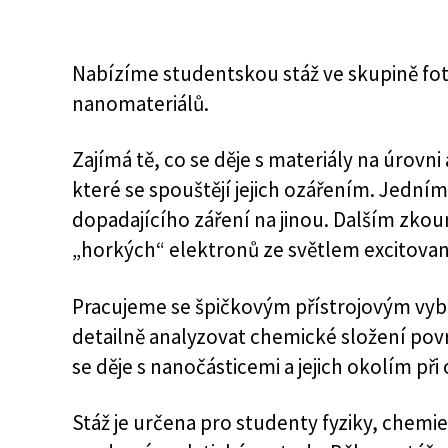
Nabízíme studentskou stáž ve skupině fo
nanomateriálů.
Zajímá tě, co se děje s materiály na úrov
které se spouštějí jejich ozářením. Jední
dopadajícího záření na jinou. Dalším zk
„horkých“ elektronů ze světlem excitovan
Pracujeme se špičkovým přístrojovým v
detailně analyzovat chemické složení po
se děje s nanočásticemi a jejich okolím při 
Stáž je určena pro studenty fyziky, chemi