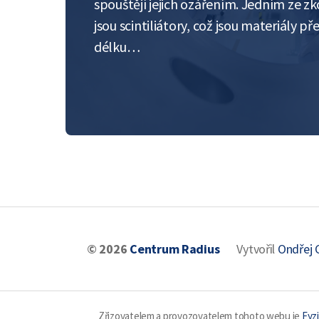
spouštějí jejich ozářením. Jedním ze
jsou scintiliátory, což jsou materiály př
délku…
© 2026
Centrum Radius
Vytvořil
Ondřej 
Zřizovatelem a provozovatelem tohoto webu je
Fyzi