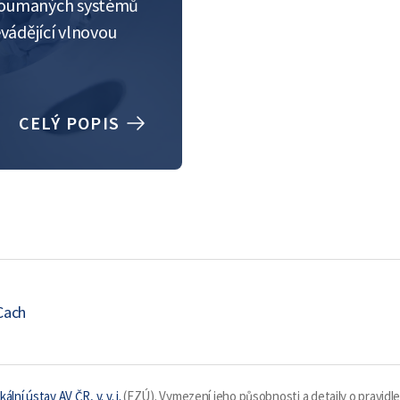
 zkoumaných systémů
evádějící vlnovou
CELÝ POPIS
Cach
kální ústav AV ČR, v. v. i.
(FZÚ). Vymezení jeho působnosti a detaily o pravidl