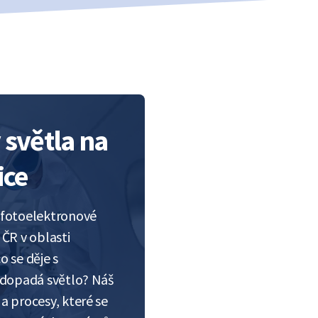
 světla na
ice
 fotoelektronové
ČR v oblasti
 se děje s
 dopadá světlo? Náš
a procesy, které se