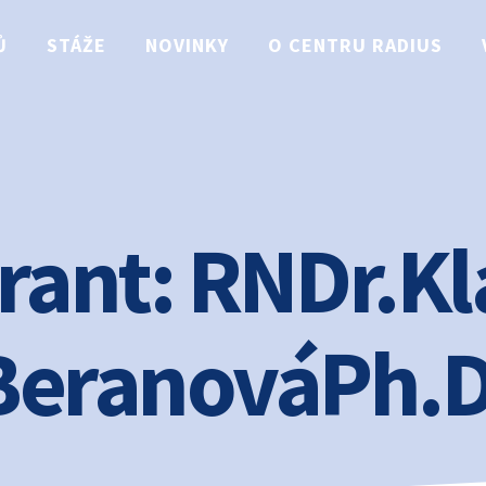
Ů
STÁŽE
NOVINKY
O CENTRU RADIUS
rant:
RNDr.Kl
BeranováPh.D