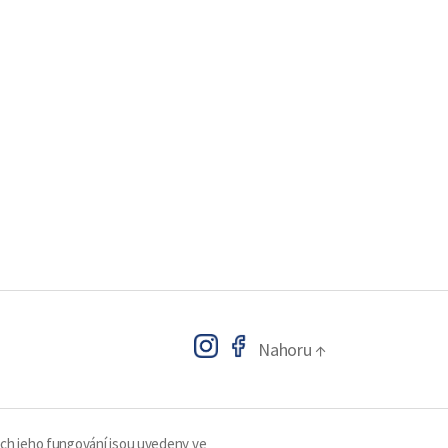
Nahoru
↑
ech jeho fungování jsou uvedeny ve