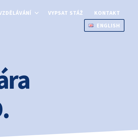
VZDĚLÁVÁNÍ
VYPSAT STÁŽ
KONTAKT
ENGLISH
ára
.