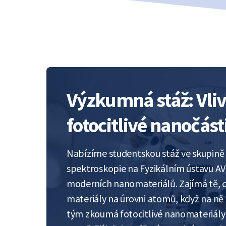
Výzkumná stáž: Vliv
fotocitlivé nanočást
Nabízíme studentskou stáž ve skupině
spektroskopie na Fyzikálním ústavu AV 
moderních nanomateriálů. Zajímá tě, co
materiály na úrovni atomů, když na ně
tým zkoumá fotocitlivé nanomateriály 