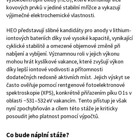
kovových prvků v jediné stabilní mřížce a vykazují
výjimečné elektrochemické vlastnosti.
HEO představují slibné kandidáty pro anody v lithium-
iontových bateriích díky své vysoké kapacitě, vynikající
cyklické stabilitě a omezené objemové změně při
nabíjení a vybíjení. Významnou roli v jejich výkonu
mohou hrát kyslíkové vakance, které zvyšují výkon
díky lepší iontové vodivosti a přítomnosti
dodatečných redoxně aktivních míst. Jejich výskyt se
často ověřuje pomocí rentgenové fotoelektronové
spektroskopie (XPS), konkrétně přiřazením píku O 1s v
oblasti ~531–532 eV vakancím. Tento přístup je však
nyní zpochybňován a cílem této stáže je kriticky
posoudit jeho platnost pomocí výpočtů.
Co bude náplní stáže?