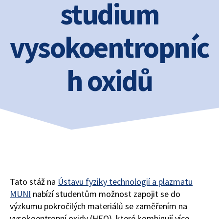
studium
vysokoentropníc
h oxidů
Tato stáž na
Ústavu fyziky technologií a plazmatu
MUNI
nabízí studentům možnost zapojit se do
výzkumu pokročilých materiálů se zaměřením na
vysokoentropní oxidy (HEO), které kombinují více