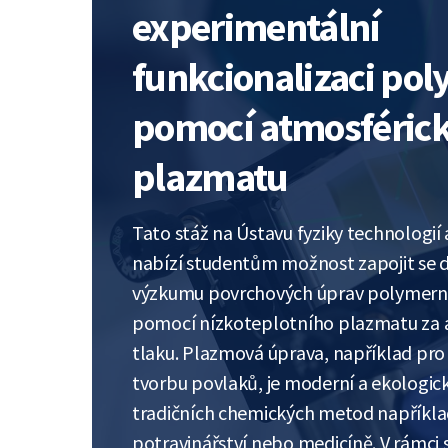
experimentální
funkcionalizaci po
pomocí atmosféric
plazmatu
Tato stáž na Ústavu fyziky technologi
nabízí studentům možnost zapojit se 
výzkumu povrchových úprav polymerní
pomocí nízkoteplotního plazmatu za 
tlaku. Plazmová úprava, například pro 
tvorbu povlaků, je moderní a ekologic
tradičních chemických metod například
potravinářství nebo medicíně. V rámci