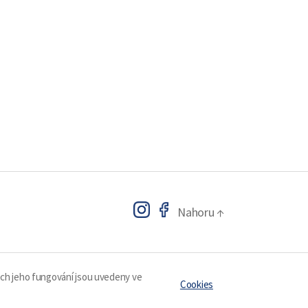
Nahoru
↑
ech jeho fungování jsou uvedeny ve
Cookies