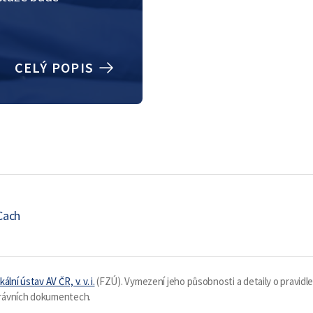
CELÝ POPIS
Cach
kální ústav AV ČR, v. v. i.
(FZÚ). Vymezení jeho působnosti a detaily o pravidl
 právních dokumentech.