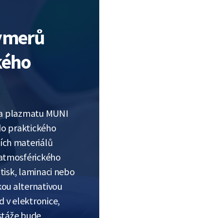
lymerů
kého
í a plazmatu MUNI
do praktického
ch materiálů
atmosférického
tisk, laminaci nebo
kou alternativou
 v elektronice,
 stáže bude