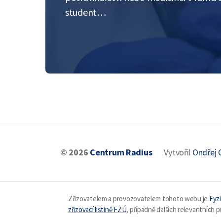
student…
© 2026
Centrum Radius
Vytvořil
Ondřej 
Zřizovatelem a provozovatelem tohoto webu je
Fyzi
zřizovací listině FZÚ
, případně dalších relevantních