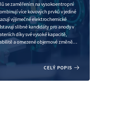
álů se zaměřením na vysokoentropní
ombinují více kovových prvků v jediné
ykazují výjimečné elektrochemické
stavují slibné kandidáty pro anody v
teriích díky své vysoké kapacitě,
 stabilitě a omezené objemové změně…
CELÝ POPIS