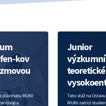
zkum
Junior
fen-kov
výzkumní
azmovou
teoretick
vysokoent
í a plazmatu MUNI
Tato stáž na Ústavu
a vývoji a
MUNI nabízí studen