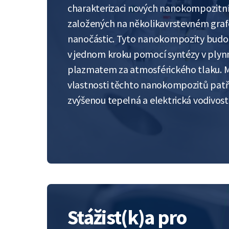
charakterizaci nových nanokompozitní
založených na několikavrstevném graf
nanočástic. Tyto nanokompozity budo
v jednom kroku pomocí syntézy v plyn
plazmatem za atmosférického tlaku. M
vlastnosti těchto nanokompozitů patř
zvýšenou tepelná a elektrická vodivo
Stážist(k)a pro