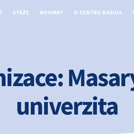
Ů
STÁŽE
NOVINKY
O CENTRU RADIUS
izace:
Masar
univerzita