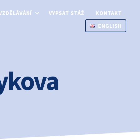
VZDĚLÁVÁNÍ
VYPSAT STÁŽ
KONTAKT
ENGLISH
ykova