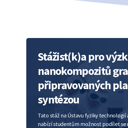
Stážist(k)a pro vý
nanokompozitů gra
připravovaných pl
syntézou
Tato stáž na Ústavu fyziky technologi
nabízí studentům možnost podílet se n