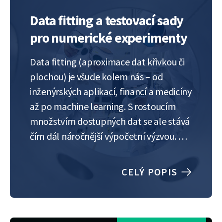
Data fitting a testovací sady
pro numerické experimenty
Data fitting (aproximace dat křivkou či
plochou) je všude kolem nás – od
inženýrských aplikací, financí a medicíny
až po machine learning. S rostoucím
množstvím dostupných dat se ale stává
čím dál náročnější výpočetní výzvou. A
právě tady přichází na řadu numerická
analýza, která hledá stále nové
CELÝ POPIS
algoritmy a metody, jak takové úlohy
zvládnout. Mnoho…