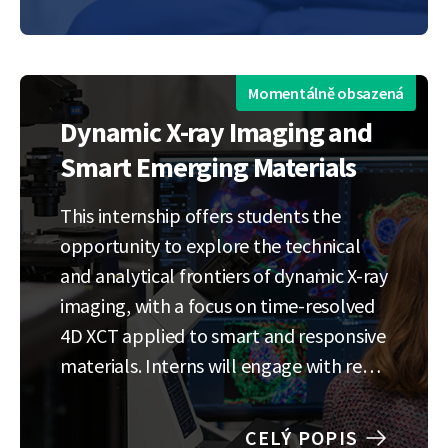
například z laserů na volných
elektronech (FEL), které produkují
světlo o energiích až desítek
kiloelektronvoltů. Měření…
Momentálně obsazená
Dynamic X-ray Imaging and
Smart Emerging Materials
This internship offers students the
opportunity to explore the technical
and analytical frontiers of dynamic X-ray
imaging, with a focus on time-resolved
4D XCT applied to smart and responsive
materials. Interns will engage with real
experimental data and contribute to
the development of data-driven
CELÝ POPIS