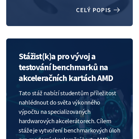
platformách jako jsou STM32, ARM
CELÝ POPIS
Linux nebo ESP32, a následné rozšíření
o standardní průmyslové protokoly
jako jsou IEC 104, DLMS nebo BACnet.
Stáž…
Stážist(k)a pro vývoj a
testování benchmarků na
akceleračních kartách AMD
Tato stáž nabízí studentům příležitost
nahlédnout do světa výkonného
výpočtu na specializovaných
hardwarových akcelerátorech. Cílem
stáže je vytvoření benchmarkových úloh