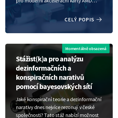
pro moderní akcelerační karty AMD
VCK5000 a AMD Alveo U50LV. Testovány
budou typické úlohy, jako je násobení
CELÝ POPIS
matic, Fourierovy transformace nebo
inference neuronových sítí. Výsledky
budou porovnány s výpočty na běžných
GPU a CPU, což…
Momentálně obsazená
Stážist(k)a pro analýzu
dezinformačních a
konspiračních narativů
pomocí bayesovských sítí
Jaké konspirační teorie a dezinformační
narativy dnes nejvíce rezonují v české
společnosti? Tato stáž nabízí možnost