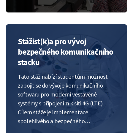
methods for analyzing complex
material behavior in motion. The
research experience…
Stážist(k)a pro vývoj
bezpečného komunikačního
stacku
Tato stáž nabízí studentům možnost
zapojit se do vývoje komunikačního
softwaru pro moderní vestavěné
systémy s připojením k síti 4G (LTE).
Cílem stáže je implementace
spolehlivého a bezpečného
(šifrovaného) přenosu dat na