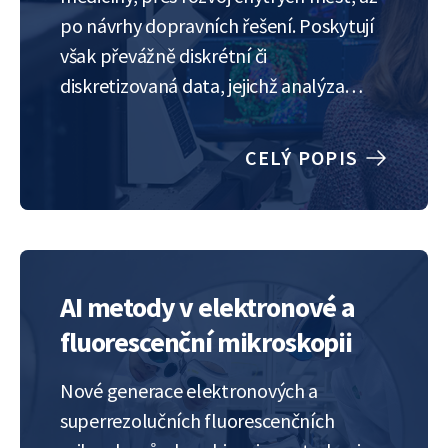
po návrhy dopravních řešení. Poskytují
však převážně diskrétní či
diskretizovaná data, jejichž analýza
může být složitá. Tradiční kategorické
modely často selhávají při práci s více
CELÝ POPIS
proměnnými a jejich hodnotami,
protože dimenze modelu roste
exponenciálně. Proto je nutné hledat…
AI metody v elektronové a
fluorescenční mikroskopii
Nové generace elektronových a
superrezolučních fluorescenčních