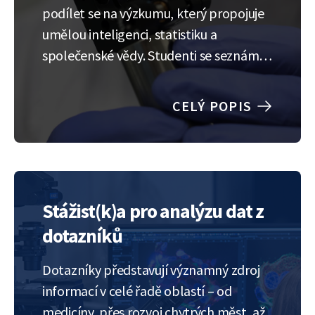
podílet se na výzkumu, který propojuje
umělou inteligenci, statistiku a
společenské vědy. Studenti se seznámí s
daty z rozsáhlého průzkumu veřejného
mínění zaměřeného na víru v
CELÝ POPIS
konspirační teorie, důvěru v instituce,
konzumaci médií a psychologické
faktory. Cílem stáže je…
Stážist(k)a pro analýzu dat z
dotazníků
Dotazníky představují významný zdroj
informací v celé řadě oblastí – od
medicíny, přes rozvoj chytrých měst, až