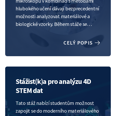
mikroskopů v kombinaci s metodami
hlubokého učení dávají bezprecedentní
možnosti analyzovat materiálové a
biologické vzorky. Během stáže se
studenti seznámí s rekonstrukčními
metodami, jako je dekonvoluce a
CELÝ POPIS
superrozlišení, a získají vhled do metod
automatické segmentace, detekce a
trekování velkého množství malých
objektů. Vyzkouší si použití těchto
metod na problémy…
Stážist(k)a pro analýzu 4D
STEM dat
Tato stáž nabízí studentům možnost
zapojit se do moderního materiálového