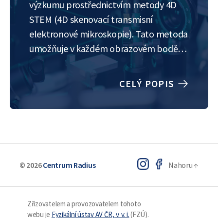
výzkumu prostřednictvím metody 4D
STEM (4D skenovací transmisní
elektronové mikroskopie). Tato metoda
umožňuje v každém obrazovém bodě
zaznamenat difrakční obrazec, který lze
následně analyzovat a získat tak
CELÝ POPIS
informace o fázovém složení, orientaci
krystalů nebo lokálních deformacích.
Student/ka se během stáže naučí, jak
sbírat a zpracovávat…
© 2026
Centrum Radius
Nahoru
↑
Zřizovatelem a provozovatelem tohoto
webu je
Fyzikální ústav AV ČR, v. v. i.
(FZÚ).