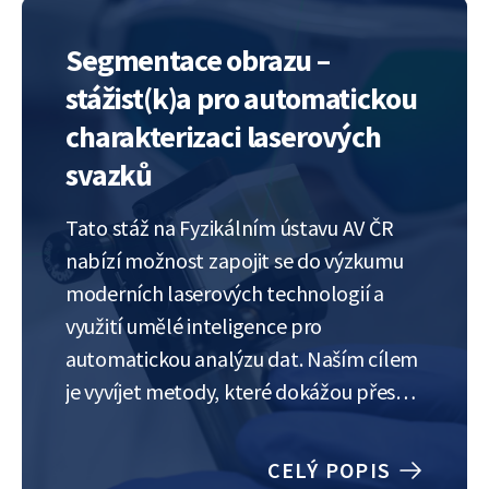
stáže? Co potřebujeme? Co…
Segmentace obrazu –
stážist(k)a pro automatickou
charakterizaci laserových
svazků
Tato stáž na Fyzikálním ústavu AV ČR
nabízí možnost zapojit se do výzkumu
moderních laserových technologií a
využití umělé inteligence pro
automatickou analýzu dat. Naším cílem
je vyvíjet metody, které dokážou přesně
popsat vlastnosti extrémně
intenzivních laserových impulzů –
CELÝ POPIS