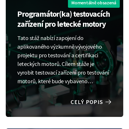
Momentálně obsazená
Programátor(ka) testovacích
zařízení pro letecké motory
Tato stáž nabízí zapojení do
aplikovaného výzkumně vývojového
projektu pro testování a certifikaci
leteckých motorů. Cílem stáže je
vyrobit testovací zařízení pro testování
motorů, které bude vybaveno
senzorikou, mikrokontrolery a řídícím
systémem, a právě programování
CELÝ POPIS
mikrokontrolerů a grafického systému
bude hlavní náplní této úžasné práce v
inspirativním kolektivu. Co bude náplní