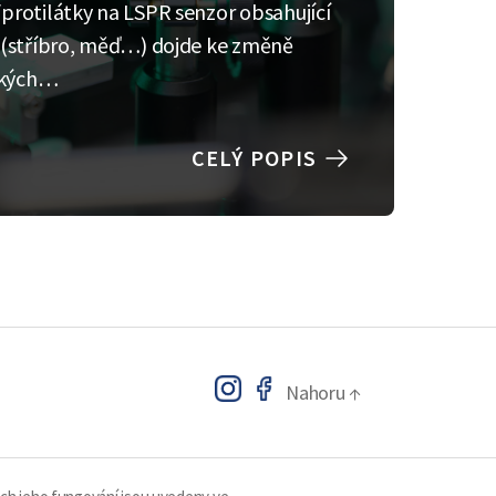
rotilátky na LSPR senzor obsahující
 (stříbro, měď…) dojde ke změně
ických…
CELÝ POPIS
Nahoru
↑