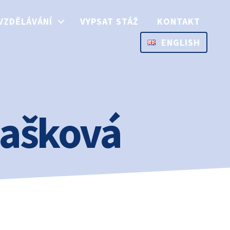
VZDĚLÁVÁNÍ
VYPSAT STÁŽ
KONTAKT
ENGLISH
Mašková