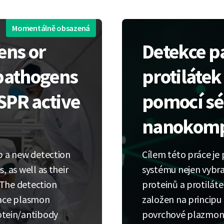
Momentálně obsazená
ens or
Detekce p
 pathogens
protiláte
LSPR active
pomocí sé
nanokomp
op a new detection
Cílem této práce je 
, as well as their
systému nejen vybraný
 The detection
proteinů a protiláte
face plasmon
založen na principu 
tein/antibody
povrchové plazmoni