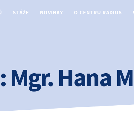
Ů
STÁŽE
NOVINKY
O CENTRU RADIUS
:
Mgr. Hana 