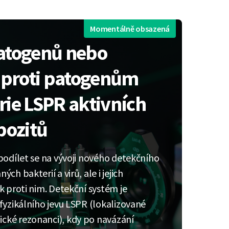
Momentálně obsazená
atogenů nebo
k proti patogenům
rie LSPR aktivních
ozitů
podílet se na vývoji nového detekčního
ch bakterií a virů, ale i jejich
k proti nim. Detekční systém je
fyzikálního jevu LSPR (lokalizované
cké rezonanci), kdy po navázání