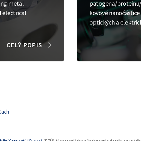
ing metal
patogena/proteinu/p
 electrical
kovové nanočástice
optických a elektr
CELÝ POPIS
Cach