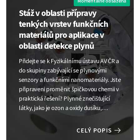
Momentálně obsazená
Stáž v oblasti přípravy
tenkých vrstev funkčních
materiálů pro aplikace v
oblasti detekce plynů
Přidejte se k Fyzikálnímu ústavu AV ČR a
do skupiny zabývající se plynovými
senzory a funkčními nanomateriály. Jste
připraveni proměnit špičkovou chemii v
praktická řešení? Plynné znečišťující
látky, jako je ozon a oxidy dusíku,
představují skrytou hrozbu pro naši
planetu i naše zdraví, ale současné
CELÝ POPIS
detekční technologie nestačí držet