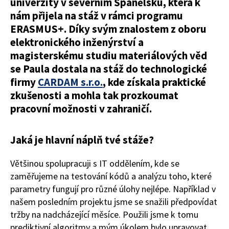
univerzity v severním Španělsku, která k
nám přijela na stáž v rámci programu
ERASMUS+.
Díky svým znalostem z oboru
elektronického inženýrství a
magisterskému studiu materiálových věd
se Paula dostala na stáž do technologické
firmy
CARDAM s.r.o.
, kde získala praktické
zkušenosti a mohla tak prozkoumat
pracovní možnosti v zahraničí.
Jaká je hlavní náplň tvé stáže?
Většinou spolupracuji s IT oddělením, kde se
zaměřujeme na testování kódů a analýzu toho, které
parametry fungují pro různé úlohy nejlépe. Například v
našem posledním projektu jsme se snažili předpovídat
tržby na nadcházející měsíce. Použili jsme k tomu
prediktivní algoritmy a mým úkolem bylo upravovat