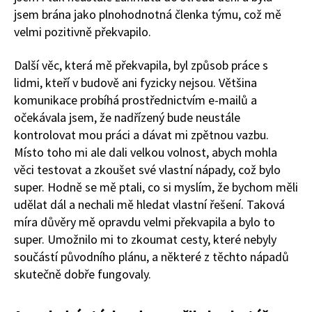
jsem brána jako plnohodnotná členka týmu, což mě
velmi pozitivně překvapilo.
Další věc, která mě překvapila, byl způsob práce s
lidmi, kteří v budově ani fyzicky nejsou. Většina
komunikace probíhá prostřednictvím e-mailů a
očekávala jsem, že nadřízený bude neustále
kontrolovat mou práci a dávat mi zpětnou vazbu.
Místo toho mi ale dali velkou volnost, abych mohla
věci testovat a zkoušet své vlastní nápady, což bylo
super. Hodně se mě ptali, co si myslím, že bychom měli
udělat dál a nechali mě hledat vlastní řešení. Taková
míra důvěry mě opravdu velmi překvapila a bylo to
super. Umožnilo mi to zkoumat cesty, které nebyly
součástí původního plánu, a některé z těchto nápadů
skutečně dobře fungovaly.