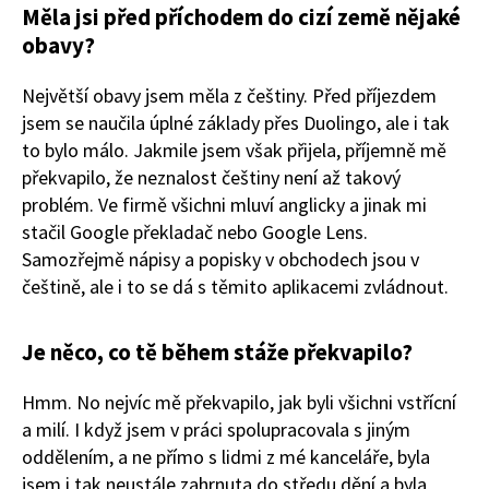
Měla jsi před příchodem do cizí země nějaké
obavy?
Největší obavy jsem měla z češtiny. Před příjezdem
jsem se naučila úplné základy přes Duolingo, ale i tak
to bylo málo. Jakmile jsem však přijela, příjemně mě
překvapilo, že neznalost češtiny není až takový
problém. Ve firmě všichni mluví anglicky a jinak mi
stačil Google překladač nebo Google Lens.
Samozřejmě nápisy a popisky v obchodech jsou v
češtině, ale i to se dá s těmito aplikacemi zvládnout.
Je něco, co tě během stáže překvapilo?
Hmm. No nejvíc mě překvapilo, jak byli všichni vstřícní
a milí. I když jsem v práci spolupracovala s jiným
oddělením, a ne přímo s lidmi z mé kanceláře, byla
jsem i tak neustále zahrnuta do středu dění a byla