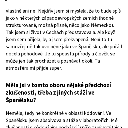
Vlastně ani ne! Nejdřív jsem si myslela, že to bude spíš
jako v některých západoevropských zemích (hodně
strukturované, možná přísné, něco jako Německo).
Tak jsem si život v Čechách představovala. Ale když
jsem sem přijela, byla jsem překvapená. Není to tu
samozřejmě tak uvolněné jako ve Španělsku, ale pořád
docela pohodové. Je tu spousta přírody a člověk se
může jen tak procházet a poznávat okolí. Ta
atmosféra mi přijde super.
Měla jsi v tomto oboru nějaké předchozí
zkušenosti, třeba z jiných stáží ve
Španělsku?
Neměla, tedy ne konkrétně v oblasti kódování. Ve
Španělsku jsem absolvovala stáže v laboratořích. Mé
zkušenosti s kódováním pocházejí spíše z univerzitních