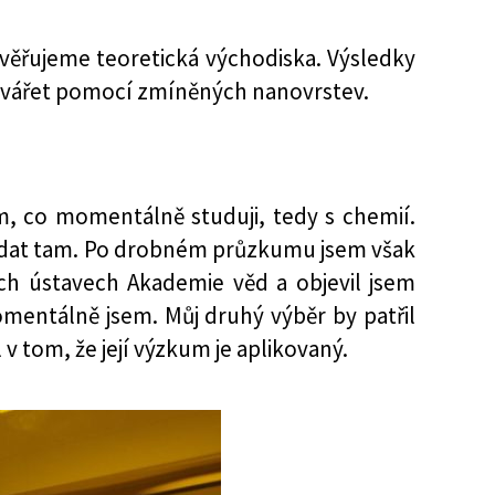
věřujeme teoretická východiska. Výsledky
vářet pomocí zmíněných nanovrstev.
ím, co momentálně studuji, tedy s chemií.
ledat tam. Po drobném průzkumu jsem však
ných ústavech Akademie věd a objevil jsem
mentálně jsem. Můj druhý výběr by patřil
 tom, že její výzkum je aplikovaný.