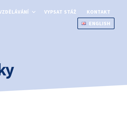
VZDĚLÁVÁNÍ
VYPSAT STÁŽ
KONTAKT
ENGLISH
ky