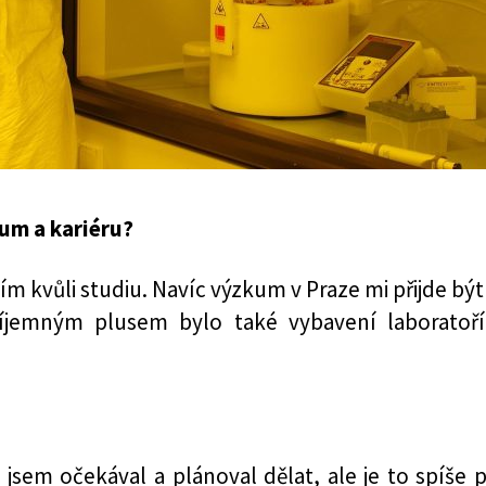
ium a kariéru?
ím kvůli studiu. Navíc výzkum v Praze mi přijde být
i příjemným plusem bylo také vybavení laboratoř
 jsem očekával a plánoval dělat, ale je to spíše 