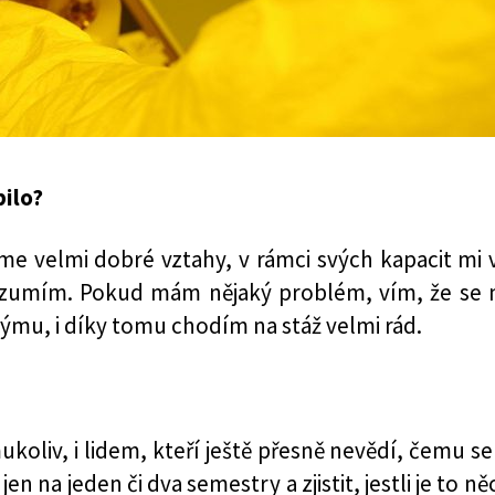
pilo?
áme velmi dobré vztahy, v rámci svých kapacit mi
erozumím. Pokud mám nějaký problém, vím, že se 
týmu, i díky tomu chodím na stáž velmi rád.
liv, i lidem, kteří ještě přesně nevědí, čemu se c
n na jeden či dva semestry a zjistit, jestli je to n