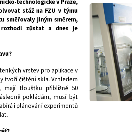
micko-technologické v Praze,
olvovat stáž na FZU v týmu
ku směřovaly jiným směrem,
rozhodl zůstat a dnes je
tavu?
atenkých vrstev pro aplikace v
tvoří čištění skla. Vzhledem
 mají tloušťku přibližně 50
následně pokládám, musí být
abírá i plánování experimentů
at.
váš?