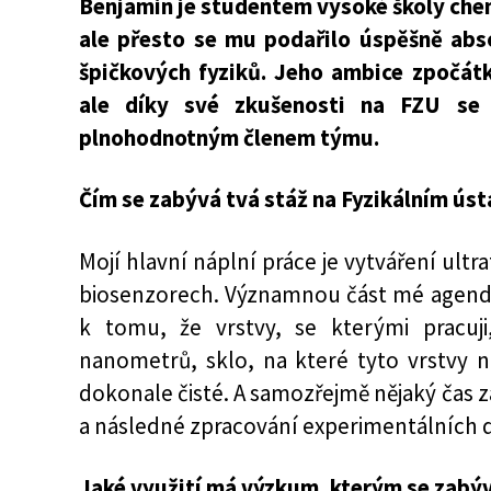
Benjamin je studentem vysoké školy che
ale přesto se mu podařilo úspěšně abs
špičkových fyziků. Jeho ambice zpočát
ale díky své zkušenosti na FZU se 
plnohodnotným členem týmu.
Čím se zabývá tvá stáž na Fyzikálním ús
Mojí hlavní náplní práce je vytváření ultr
biosenzorech. Významnou část mé agendy 
k tomu, že vrstvy, se kterými pracuji,
nanometrů, sklo, na které tyto vrstvy 
dokonale čisté. A samozřejmě nějaký čas z
a následné zpracování experimentálních d
Jaké využití má výzkum, kterým se zabý