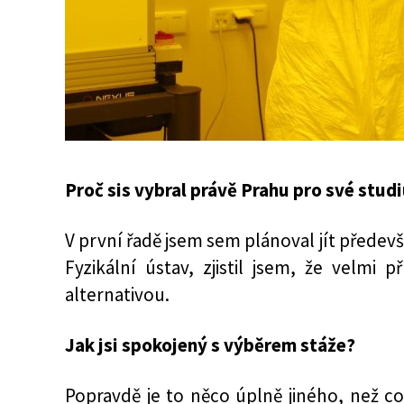
Proč sis vybral právě Prahu pro své stud
V první řadě jsem sem plánoval jít předevš
Fyzikální ústav, zjistil jsem, že velm
alternativou.
Jak jsi spokojený s výběrem stáže?
Popravdě je to něco úplně jiného, než co