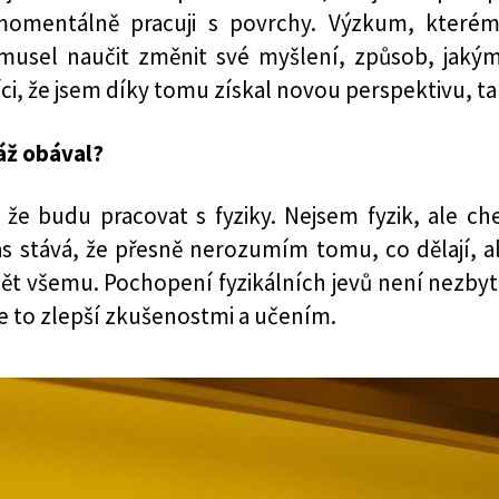
momentálně pracuji s povrchy. Výzkum, kterému
usel naučit změnit své myšlení, způsob, jaký
říci, že jsem díky tomu získal novou perspektivu, 
áž obával?
 že budu pracovat s fyziky. Nejsem fyzik, ale ch
čas stává, že přesně nerozumím tomu, co dělají, 
ět všemu. Pochopení fyzikálních jevů není nezbyt
se to zlepší zkušenostmi a učením.