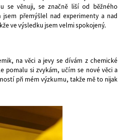
 se věnuji, se značně liší od běžného
m jsem přemýšlel nad experimenty a nad
takže ve výsledku jsem velmi spokojený.
emik, na věci a jevy se dívám z chemické
ale pomalu si zvykám, učím se nové věci a
ností při mém výzkumu, takže mě to nijak