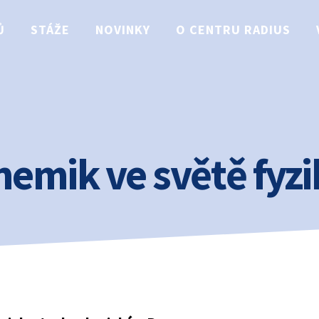
Ů
STÁŽE
NOVINKY
O CENTRU RADIUS
hemik ve světě fyzi