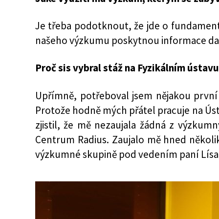
Je třeba podotknout, že jde o fundament
našeho výzkumu poskytnou informace da
Proč sis vybral stáž na Fyzikálním ústav
Upřímně, potřeboval jsem nějakou první p
Protože hodně mých přátel pracuje na Ús
zjistil, že mě nezaujala žádná z výzkumn
Centrum Radius. Zaujalo mě hned několik
výzkumné skupině pod vedením paní Lísalov