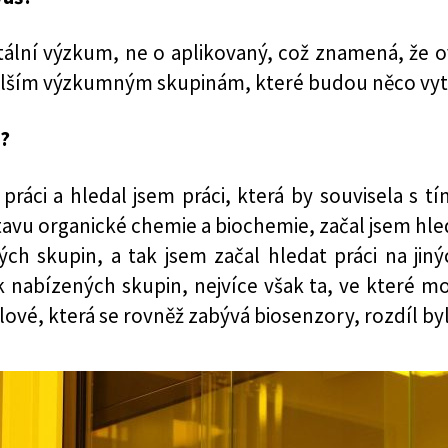
ální výzkum, ne o aplikovaný, což znamená, že o
lším výzkumným skupinám, které budou něco vyt
u?
ráci a hledal jsem práci, která by souvisela s t
tavu organické chemie a biochemie, začal jsem h
ých skupin, a tak jsem začal hledat práci na ji
 nabízených skupin, nejvíce však ta, ve které mo
é, která se rovněž zabývá biosenzory, rozdíl byl v