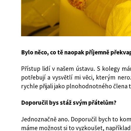
Bylo něco, co tě naopak příjemně překva
Přístup lidí v našem ústavu. S kolegy m
potřebují a vysvětlí mi věci, kterým n
rychle přijali jako plnohodnotného člena 
Doporučil bys stáž svým přátelům?
Jednoznačně ano. Doporučil bych to komuko
máme možnost si to vyzkoušet, například je