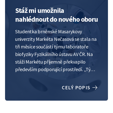
Stáž mi umožnila
nahlédnout do nového oboru
Studentka brněnské Masarykovy
univerzity Markéta Nečasová se stala na
tři měsíce součástí týmu laboratoře
biofyziky Fyzikálního ústavu AV ČR. Na
stáži Markétu příjemně překvapilo
především podporující prostředí. „Tým
mě po celou dobu stáže podporoval,
oproti mým dřívějším zkušenostem je
CELÝ POPIS
na Fyzikálním ústavu velmi vstřícné a
podporující prostředí, což se mi líbí.
Kdykoli jsem něco nevěděla,…