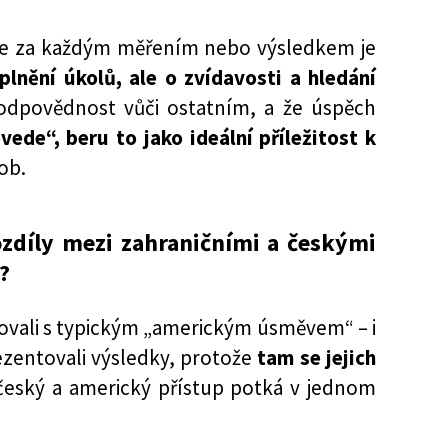
í, že za každým měřením nebo výsledkem je
lnění úkolů, ale o zvídavosti a hledání
zodpovědnost vůči ostatním, a že úspěch
ede“, beru to jako ideální příležitost k
ob.
ozdíly mezi zahraničními a českými
?
upovali s typickým „americkým úsměvem“ – i
ezentovali výsledky, protože
tam se jejich
český a americký přístup potká v jednom