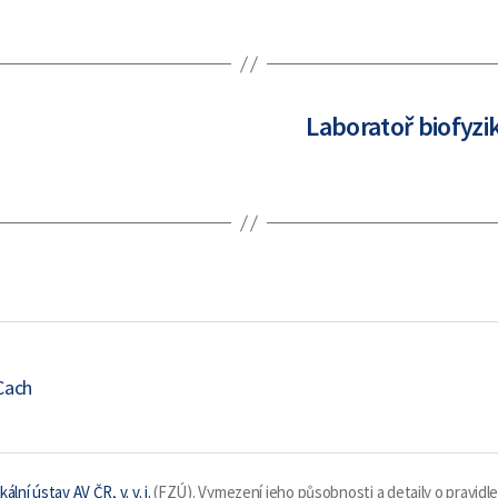
Laboratoř biofyzi
Cach
kální ústav AV ČR, v. v. i.
(FZÚ). Vymezení jeho působnosti a detaily o pravidl