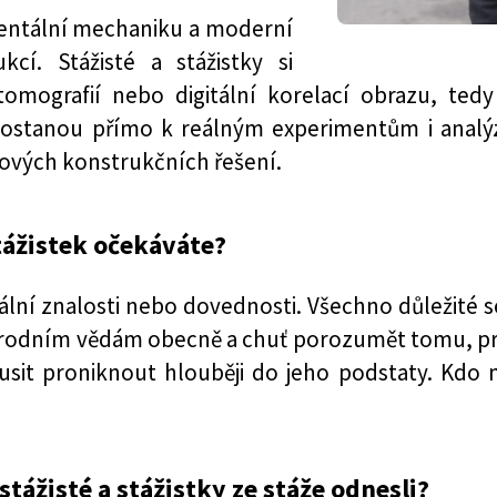
mentální mechaniku a moderní
cí. Stážisté a stážistky si
tomografií nebo digitální korelací obrazu, tedy
ostanou přímo k reálným experimentům i analýz
 nových konstrukčních řešení.
tážistek očekáváte?
ální znalosti nebo dovednosti. Všechno důležité se
rodním vědám obecně a chuť porozumět tomu, proč 
usit proniknout hlouběji do jeho podstaty. Kdo 
 stážisté a stážistky ze stáže odnesli?