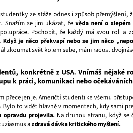
i a studentky ze stáže odnesli způsob přemýšlen
it. Snažím se jim ukázat, že
věda není o slepém p
 spolupráce. Pochopit, že každý má svou roli a 
.
Když je něco překvapí nebo se jim něco „nepov
 dál zkoumat svět kolem sebe, mám radost dvojnás
tudentů, konkrétně z USA. Vnímáš nějaké r
stupu k práci, komunikaci nebo očekáváních
tam přece jen je. Američtí studenti ke všemu přist
. Bylo to vidět hlavně v momentech, kdy sami pr
 opravdu projevila.
Na druhou stranu, když se 
ntuziasmus a
zdravá dávka kritického myšlení.