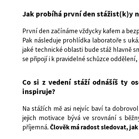
Jak probíhá první den stážist(k)y
První den začínáme vždycky kafem a be
Pak následuje prohlídka laboratoře s uk
jaké technické oblasti bude stáž hlavně 
se připojí i k pravidelné schůzce oddělení
Co si z vedení stáží odnášíš ty o
inspiruje?
Na stážích mě asi nejvíc baví ta dobrovo
jejich motivace bývá ve srovnání s běžn
příjemná.
Člověk má radost sledovat, jak