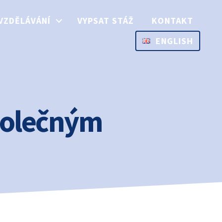
VZDĚLÁVÁNÍ
VYPSAT STÁŽ
KONTAKT
ENGLISH
polečným