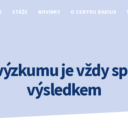
Ů
STÁŽE
NOVINKY
O CENTRU RADIUS
výzkumu je vždy s
výsledkem