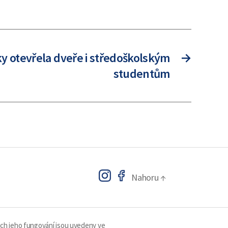
ky otevřela dveře i středoškolským
→
studentům
Nahoru
↑
ech jeho fungování jsou uvedeny ve