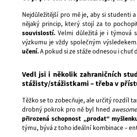
Nejdůležitější pro mě je, aby si student
nějaký princip, který stojí za to pochop
souvislostí.
Velmi důležitá je i týmová
výzkumu je vždy společným výsledekem
učení.
A pokud si ze stáže odnesou i chuť
Vedl jsi i několik zahraničních s
stážisty/stážistkami – třeba v pří
Těžko se to zobecňuje, ale určitý rozdíl 
drobný pokrok pro ně byl hned
awesome
přirozená schopnost „prodat“ myšlenku
týmu, bývá z toho ideální kombinace – e