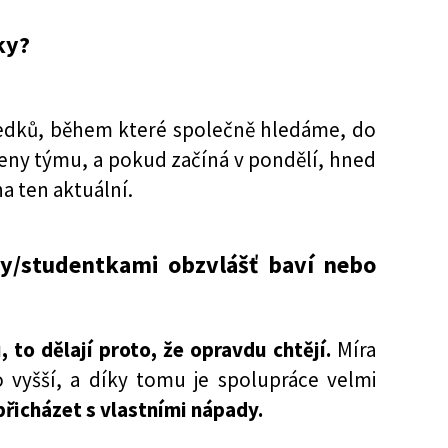
ky?
sledků, během které společně hledáme, do
leny týmu, a pokud začíná v pondělí, hned
a ten aktuální.
nty/studentkami obzvlášť baví nebo
 to dělají proto, že opravdu chtějí.
Míra
o vyšší, a díky tomu je spolupráce velmi
řicházet s vlastními nápady.