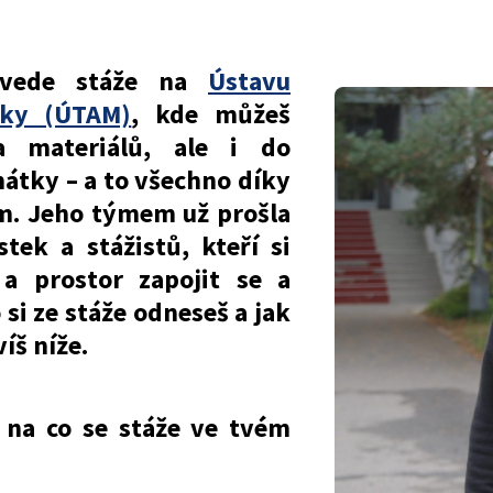
, vede stáže na
Ústavu
iky (ÚTAM)
, kde můžeš
 materiálů, ale i do
mátky – a to všechno díky
. Jeho týmem už prošla
tek a stážistů, kteří si
 a prostor zapojit se a
 si ze stáže odneseš a jak
íš níže.
 na co se stáže ve tvém