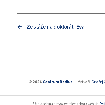
←
Ze stáže na doktorát -Eva
© 2026
Centrum Radius
Vytvořil
Ondřej 
Zřizovatelem a provozovatelem tohoto webu je
Fyzi