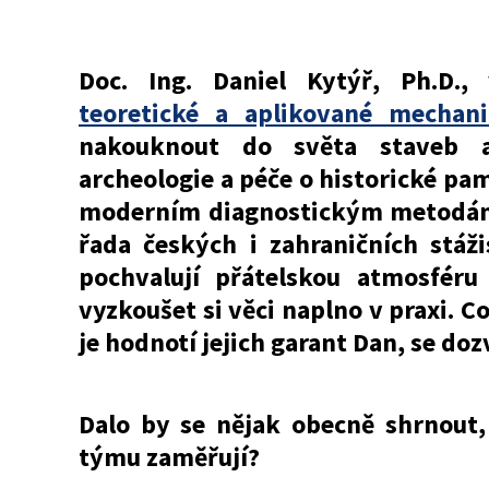
Doc. Ing. Daniel Kytýř, Ph.D.
teoretické a aplikované mechan
nakouknout do světa staveb a
archeologie a péče o historické pa
moderním diagnostickým metodám
řada českých i zahraničních stážis
pochvalují přátelskou atmosféru
vyzkoušet si věci naplno v praxi. Co
je hodnotí jejich garant Dan, se dozv
Dalo by se nějak obecně shrnout,
týmu zaměřují?