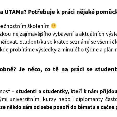
 na UTAMu? Potřebuje k práci nějaké pomůc
zpečnostním školením
ázkou nejzajímavějšího vybavení a aktuálních vý
směřovat. Student/ka se krátce seznámí se všemi č
, kde probíráme výsledky z minulého týdne a plán n
sobně? Je něco, co tě na práci se stude
lnost –
studenti a studentky, kteří k nám přijdou,
ými univerzitními kurzy nebo i diplomanty čast
 se někdo sám od sebe ponoří do tématu a začne p