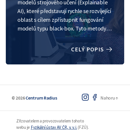
modelů strojového učení (Explainable
AI), které představují rychle se rozvíjející
oblast s cílem zpřístupnit fungování
modelů typu black-box. Tyto metody
umožňují odhalit, jakým způsobem se
modely – například neuronové sítě – učí
CELÝ POPIS
a jak dospívají ke svým predikcím.
Zvláštní pozornost je věnována tomu,
jak volit…
© 2026
Centrum Radius
Nahoru
↑
Zřizovatelem a provozovatelem tohoto
webu je
Fyzikální ústav AV ČR, v. v. i.
(FZÚ).