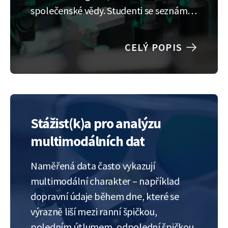
společenské vědy. Studenti se seznámí s
daty z rozsáhlého průzkumu veřejného
mínění zaměřeného na víru v
CELÝ POPIS
konspirační teorie, důvěru v instituce,
konzumaci médií a psychologické
faktory. Cílem stáže je…
Stážist(k)a pro analýzu
multimodálních dat
Naměřená data často vykazují
multimodální charakter – například
dopravní údaje během dne, které se
výrazně liší mezi ranní špičkou,
poledním útlumem, odpolední špičkou