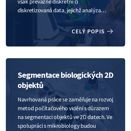
však převážně diskrétní či
diskretizovaná data, jejichž analýza
může být složitá. Tradiční kategorické
modely často selhávají při práci s více
CELÝ POPIS
proměnnými a jejich hodnotami,
protože dimenze modelu roste
exponenciálně. Proto je nutné hledat…
Segmentace biologických 2D
objektů
Navrhovaná práce se zaměřuje na rozvoj
metod počítačového vidění s důrazem
na segmentaci objektů ve 2D datech. Ve
spolupráci s mikrobiology budou