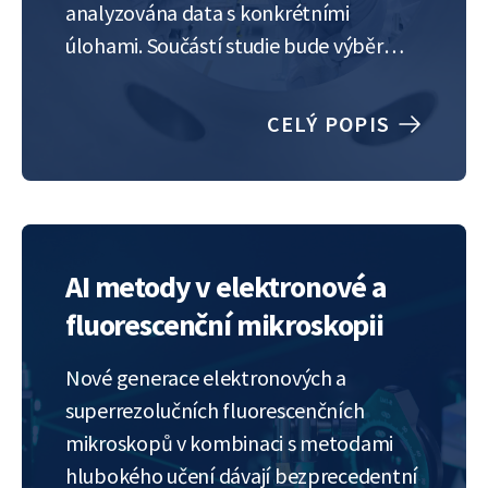
analyzována data s konkrétními
úlohami. Součástí studie bude výběr
vhodných metrik pro porovnání
účinnosti různých segmentačních
CELÝ POPIS
metod. Na základě těchto srovnání
bude navržen systém schopný sledovat
proces změn v čase.
https://www.utia.cas.cz/cs
AI metody v elektronové a
fluorescenční mikroskopii
Nové generace elektronových a
superrezolučních fluorescenčních
mikroskopů v kombinaci s metodami
hlubokého učení dávají bezprecedentní