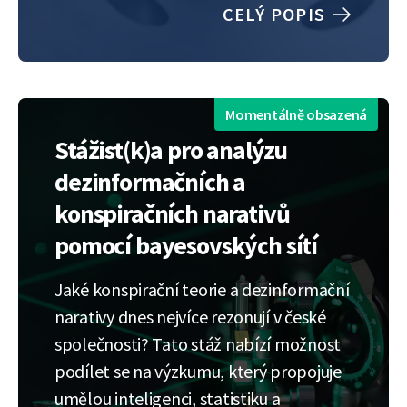
nástroje/zařízení/dataloggery pro
CELÝ POPIS
testování komunikace na sběrnicích
vozidel jako CAN, demonstrátory
vozidel založené na platformě Škoda,
různé SDK pro vestavěné systémy. Vývoj
Momentálně obsazená
nové koncepce rozhraní člověk-stroj…
Stážist(k)a pro analýzu
dezinformačních a
konspiračních narativů
pomocí bayesovských sítí
Jaké konspirační teorie a dezinformační
narativy dnes nejvíce rezonují v české
společnosti? Tato stáž nabízí možnost
podílet se na výzkumu, který propojuje
umělou inteligenci, statistiku a