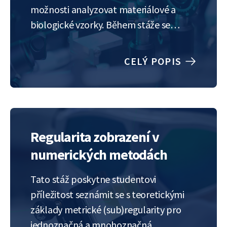
možnosti analyzovat materiálové a
biologické vzorky. Během stáže se
studenti seznámí s rekonstrukčními
metodami, jako je dekonvoluce a
CELÝ POPIS
superrozlišení, a získají vhled do metod
automatické segmentace, detekce a
trekování velkého množství malých
objektů. Vyzkouší si použití těchto
metod na problémy…
Regularita zobrazení v
numerických metodách
Tato stáž poskytne studentovi
příležitost seznámit se s teoretickými
základy metrické (sub)regularity pro
jednoznačná a mnohoznačná