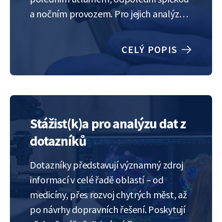
a nočním provozem. Pro jejich analýzu
proto nestačí jeden model, ale je
potřeba kombinace více modelů, které
CELÝ POPIS
zachycují jednotlivé fáze zvlášť a umí se
dynamicky přepínat. Správná volba
modelu je klíčová pro…
Stážist(k)a pro analýzu dat z
dotazníků
Dotazníky představují významný zdroj
informací v celé řadě oblastí – od
medicíny, přes rozvoj chytrých měst, až
po návrhy dopravních řešení. Poskytují