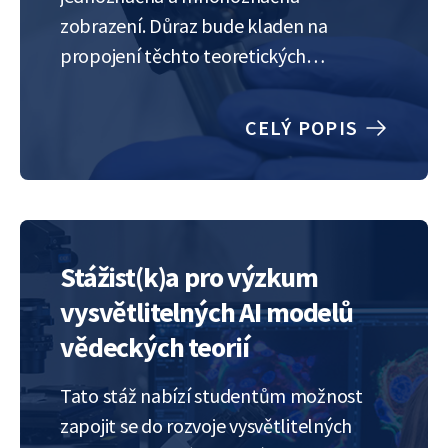
zobrazení. Důraz bude kladen na
propojení těchto teoretických
konceptů s numerickými metodami,
zejména s Newtonovou metodou a
CELÝ POPIS
jejími variantami. Cílem je, aby student
porozuměl tomu, jak regularita
ovlivňuje konvergenci a stabilitu těchto
metod, a naučil se využívat tyto
poznatky…
Stážist(k)a pro výzkum
vysvětlitelných AI modelů
vědeckých teorií
Tato stáž nabízí studentům možnost
zapojit se do rozvoje vysvětlitelných