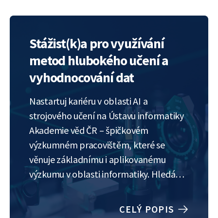
jeho/její role bude především
digitalizace osobních složek
zaměstnanců a administrativní
Stážist(k)a pro využívání
podpora. Na oplátku…
metod hlubokého učení a
vyhodnocování dat
Nastartuj kariéru v oblasti AI a
strojového učení na Ústavu informatiky
Akademie věd ČR – špičkovém
výzkumném pracovištěm, které se
věnuje základnímu i aplikovanému
výzkumu v oblasti informatiky. Hledáme
motivovaného/ motivovanou
stážistu/ku se zájmem o umělou
CELÝ POPIS
inteligenci a výpočty na moderních