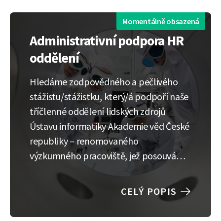
Momentálně obsazená
Administrativní podpora HR
oddělení
Hledáme zodpovědného a pečlivého
stážistu/stážistku, který/á podpoří naše
tříčlenné oddělení lidských zdrojů
Ústavu informatiky Akademie věd České
republiky – renomovaného
výzkumného pracoviště, jež posouvá
hranice inovací v oblasti informačních
technologií. Stážista/ka bude úzce
CELÝ POPIS
spolupracovat s HR generalistkami a
mzdovou účetní, přičemž náplní