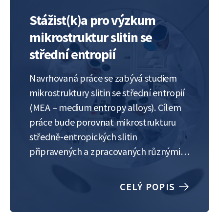
Stážist(k)a pro výzkum
mikrostruktur slitin se
střední entropií
Navrhovaná práce se zabývá studiem
mikrostruktury slitin se střední entropií
(MEA – medium entropy alloys). Cílem
práce bude porovnat mikrostrukturu
středně-entropických slitin
připravených a zpracovaných různými
metodami a porovnat ji s konvenčními
slitinami obsahujícími omezený počet
CELÝ POPIS
prvků jako i s vysokoentropickými
slitinami. Využity budou techniky