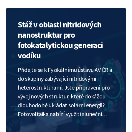
optické (LOM) a skenovací elektronové
mikroskopie (SEM), okrajově
rentgenové difrakce…
Stáž v oblasti nitridových
nanostruktur pro
fotokatalytickou generaci
vodíku
Přidejte se k Fyzikálnímu ústavu AV ČR a
do skupiny zabývající nitridovými
heterostrukturami. Jste připraveni pro
vývoj nových struktur, které dokážou
dlouhodobě ukládat solární energii?
Fotovoltaika nabízí využití sluneční
energie, kterou je nutné využít v rozmezí
hodin, maximálně dnů. V naší laboratoři