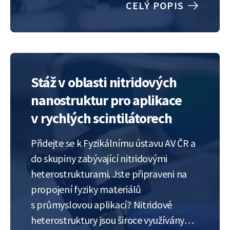
CELÝ POPIS
však vyvíjíme nitridové heterostruktury,
které budou sloužit jako
fotokatalyzátor pro rozklad vody a
generaci vodíku s využitím pouze…
Stáž v oblasti nitridových
nanostruktur pro aplikace
v rychlých scintilátorech
Přidejte se k Fyzikálnímu ústavu AV ČR a
do skupiny zabývající nitridovými
heterostrukturami. Jste připraveni na
propojení fyziky materiálů
s průmyslovou aplikací? Nitridové
heterostruktury jsou široce využívány