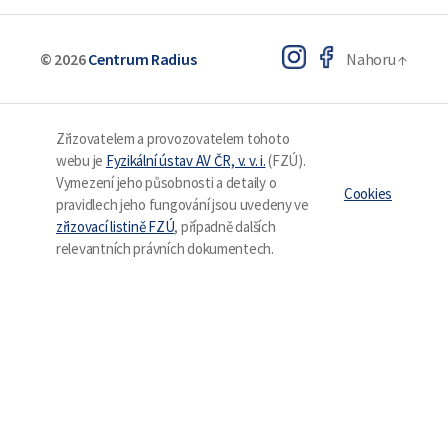
© 2026
Centrum Radius
Nahoru
↑
Zřizovatelem a provozovatelem tohoto
webu je
Fyzikální ústav AV ČR, v. v. i.
(FZÚ).
Vymezení jeho působnosti a detaily o
Cookies
pravidlech jeho fungování jsou uvedeny ve
zřizovací listině FZÚ
, případně dalších
relevantních právních dokumentech.