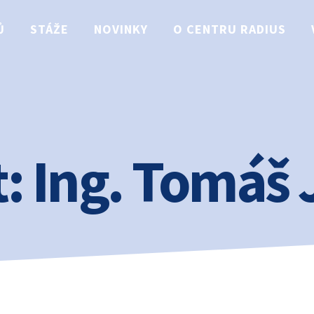
Ů
STÁŽE
NOVINKY
O CENTRU RADIUS
:
Ing. Tomáš