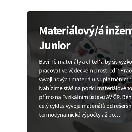
Materiálový/á inžen
Junior
Baví Tě materiály a chtěl*a by sis vyzko
pracovat ve vědeckém prostředí? Praco
vývoji nových materiálů s uplatněním
Nabízíme stáž na pozici materiálového 
přímo na Fyzikálním ústavu AV ČR. Běh
celý cyklus vývoje materiálů od rešeršní
termodynamické výpočty až po…