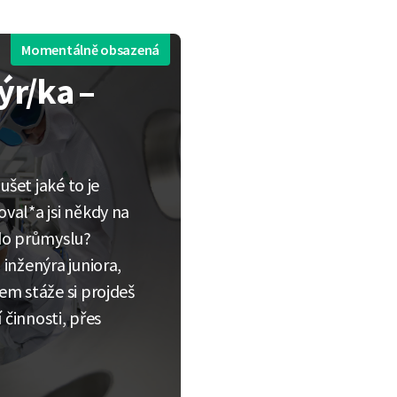
Momentálně obsazená
ýr/ka –
ušet jaké to je
val*a jsi někdy na
 do průmyslu?
inženýra juniora,
em stáže si projdeš
 činnosti, přes