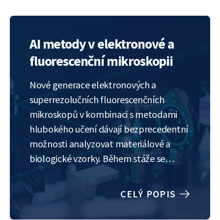
and gain insight into methods for
automatic segmentation, detection and
trekking of large numbers of small…
AI metody v elektronové a
fluorescenční mikroskopii
Nové generace elektronových a
superrezolučních fluorescenčních
mikroskopů v kombinaci s metodami
hlubokého učení dávají bezprecedentní
možnosti analyzovat materiálové a
biologické vzorky. Během stáže se
studenti seznámí s rekonstrukčními
metodami, jako je dekonvoluce a
CELÝ POPIS
superrozlišení, a získají vhled do metod
automatické segmentace, detekce a