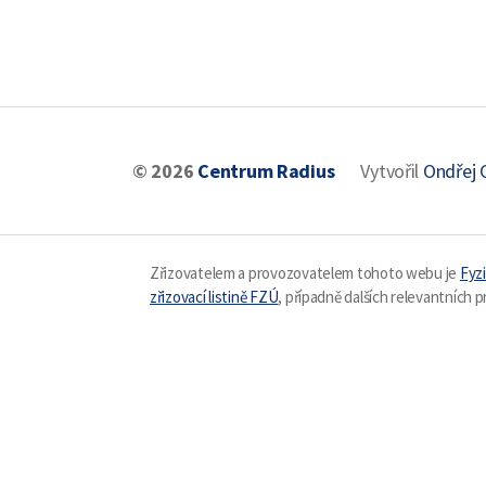
© 2026
Centrum Radius
Vytvořil
Ondřej 
Zřizovatelem a provozovatelem tohoto webu je
Fyzi
zřizovací listině FZÚ
, případně dalších relevantních