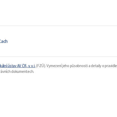
Cach
kální ústav AV ČR, v. v. i.
(FZÚ). Vymezení jeho působnosti a detaily o pravidl
 právních dokumentech.