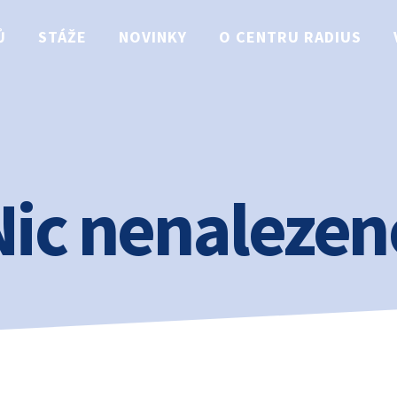
Ů
STÁŽE
NOVINKY
O CENTRU RADIUS
Nic nenalezen