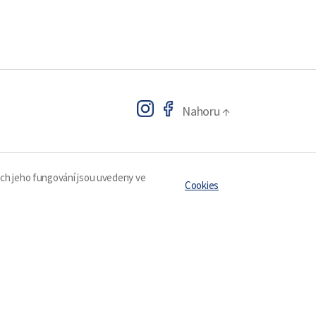
Nahoru
↑
ech jeho fungování jsou uvedeny ve
Cookies